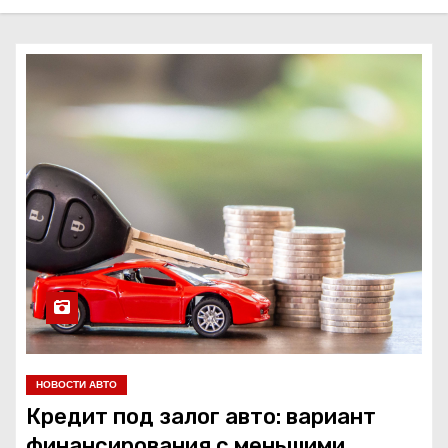
о
м
у
НОВОСТИ АВТО
Кредит под залог авто: вариант
финансирования с меньшими