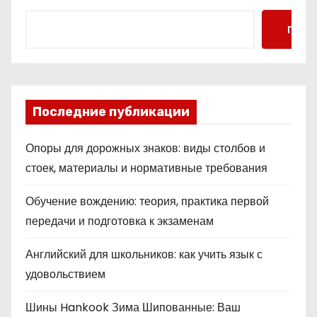
н
Поис
а
ц
и
Последние публикации
я
Опоры для дорожных знаков: виды столбов и
з
стоек, материалы и нормативные требования
а
Обучение вождению: теория, практика первой
п
передачи и подготовка к экзаменам
и
Английский для школьников: как учить язык с
с
удовольствием
е
Шины Hankook Зима Шипованные: Ваш