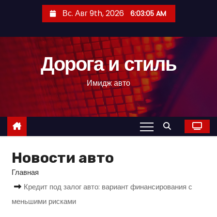
П
Вс. Авг 9th, 2026
6:03:06 AM
е
р
е
Дорога и стиль
й
т
Имидж авто
и
к
с
о
д
Новости авто
е
р
Главная
ж
Кредит под залог авто: вариант финансирования с
и
меньшими рисками
м