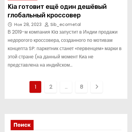
Kia готовит ещё один дешёвый
глобальный кроссовер
Ноя 28, 2023
Sib_ecometal
В 2019-м компания Kia запустит в Индии продажи
недорогого кроссовера, созданного по мотивам
концепта SP: паркетник станет «первенцем» марки в
этой стране (на данный момент Киа не
представлена на индийском…
П
1
2
…
8
а
г
и
Поиск