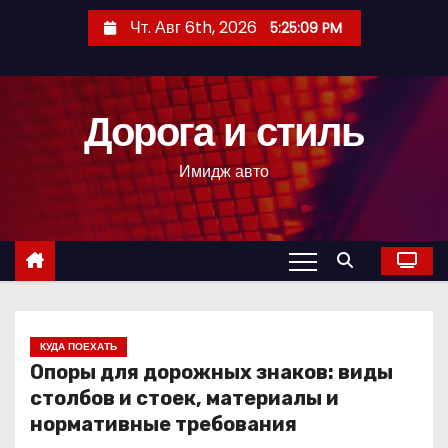
П
Чт. Авг 6th, 2026
5:25:10 PM
е
р
е
Дорога и стиль
й
т
Имидж авто
и
к
с
о
д
е
р
КУДА ПОЕХАТЬ
Опоры для дорожных знаков: виды
ж
столбов и стоек, материалы и
и
нормативные требования
м