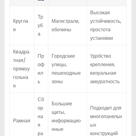
Высокая
Тр
Кругла
Магистрали,
устойчивость,
уб
я
обочины
простота
а
установки
Квадра
Пр
Городские
Удобство
тная/
оф
улицы,
крепления,
прямоу
ил
пешеходные
визуальная
гольна
ь
зоны
аккуратность
я
Сб
Большие
ор
Подходит для
щиты,
на
многопанельн
Рамная
информацио
я
ых
нные
ра
конструкций