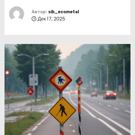
о
м
Автор:
sib_ecometal
Дек 17, 2025
у