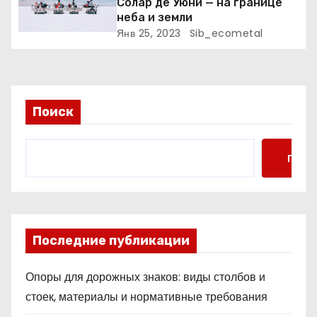
и
Солар де Уюни — на границе
неба и земли
с
Янв 25, 2023
Sib_ecometal
я
м
Поиск
Поис
Последние публикации
Опоры для дорожных знаков: виды столбов и
стоек, материалы и нормативные требования