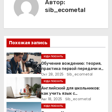
Автор:
г
sib_ecometal
а
ц
и
Похожая запись
я
КУДА ПОЕХАТЬ
п
Обучение вождению: теория,
практика первой передачи и
о
подготовка к экзаменам
Окт 28, 2025
Sib_ecometal
з
КУДА ПОЕХАТЬ
Английский для школьников:
а
как учить язык с
удовольствием
Авг 18, 2025
Sib_ecometal
п
КУДА ПОЕХАТЬ