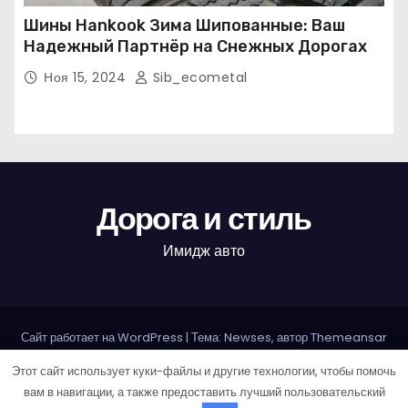
Шины Hankook Зима Шипованные: Ваш
Надежный Партнёр на Снежных Дорогах
Ноя 15, 2024
Sib_ecometal
Дорога и стиль
Имидж авто
Сайт работает на WordPress
|
Тема: Newses, автор
Themeansar
Этот сайт использует куки-файлы и другие технологии, чтобы помочь
Home
Авторам и правообладателям
Карта сайта
вам в навигации, а также предоставить лучший пользовательский