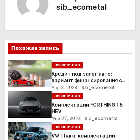
ц
sib_ecometal
и
я
п
Похожая запись
о
НОВОСТИ АВТО
з
Кредит под залог авто:
а
вариант финансирования с
меньшими рисками
Апр 3, 2024
Sib_ecometal
п
НОВОСТИ АВТО
Комплектации FORTHING T5
и
HEV
Фев 27, 2024
Sib_ecometal
с
НОВОСТИ АВТО
я
VW Tharu: комплектаций