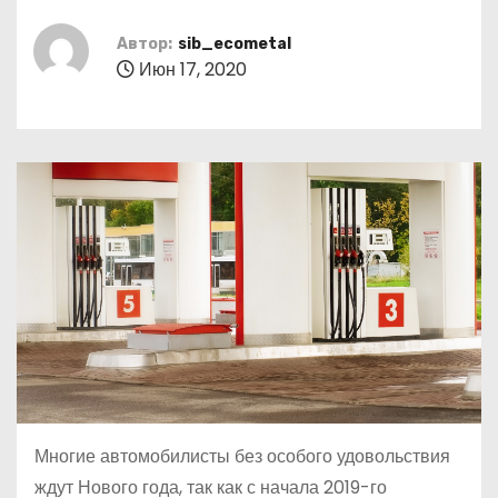
о
м
Автор:
sib_ecometal
Июн 17, 2020
у
Многие автомобилисты без особого удовольствия
ждут Нового года, так как с начала 2019-го