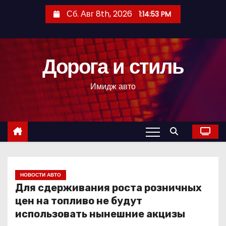
П
Сб. Авг 8th, 2026
1:14:54 PM
е
р
е
Дорога и стиль
й
т
Имидж авто
и
к
с
о
д
е
р
НОВОСТИ АВТО
Для сдерживания роста розничных
ж
цен на топливо не будут
и
использовать нынешние акцизы
м