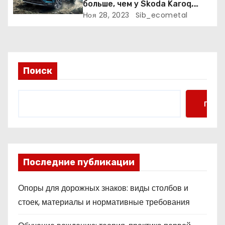
больше, чем у Skoda Karoq,
м
цены – выше. Оба кросса
Ноя 28, 2023
Sib_ecometal
пропишутся в России
Поиск
Поис
Последние публикации
Опоры для дорожных знаков: виды столбов и
стоек, материалы и нормативные требования