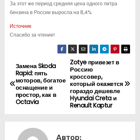
За этот же период средняя цена одного литра
бензина в России выросла на 8,4%.
Источник
Спасибо за чтение!
Zotye привезет в
Н
Замена Skoda
Россию
Rapid: пять
а
кроссовер,
моторов, богатое
который окажется
оснащение и
в
гораздо дешевле
простор, как в
Hyundai Creta и
Octavia
и
Renault Kaptur
г
а
Автор: