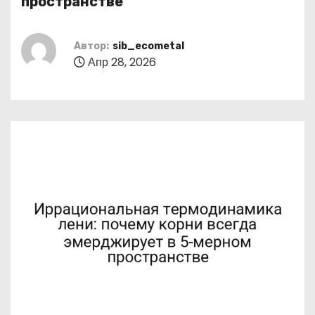
пространстве
о
м
Автор:
sib_ecometal
у
Апр 28, 2026