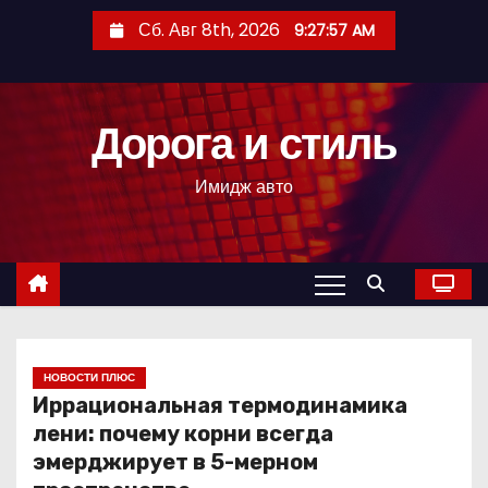
П
Сб. Авг 8th, 2026
9:27:58 AM
е
р
е
Дорога и стиль
й
т
Имидж авто
и
к
с
о
д
е
р
НОВОСТИ ПЛЮС
Иррациональная термодинамика
ж
лени: почему корни всегда
и
эмерджирует в 5-мерном
м