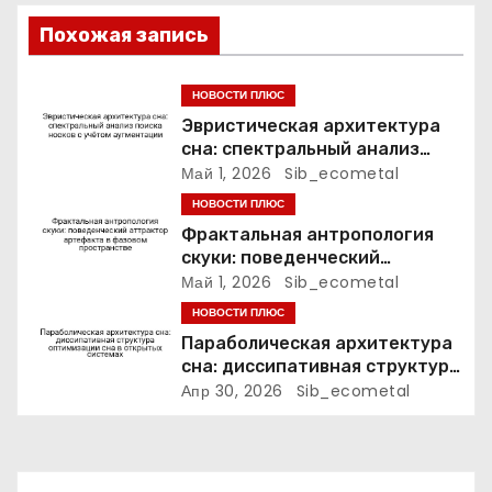
о
Похожая запись
з
НОВОСТИ ПЛЮС
а
Эвристическая архитектура
сна: спектральный анализ
п
поиска носков с учётом
Май 1, 2026
Sib_ecometal
аугментации
НОВОСТИ ПЛЮС
и
Фрактальная антропология
скуки: поведенческий
с
аттрактор артефакта в
Май 1, 2026
Sib_ecometal
фазовом пространстве
я
НОВОСТИ ПЛЮС
Параболическая архитектура
м
сна: диссипативная структура
оптимизации сна в открытых
Апр 30, 2026
Sib_ecometal
системах