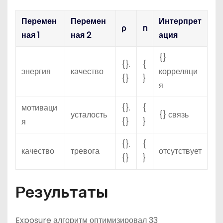
Перемен
Перемен
Интерпрет
ρ
n
ная 1
ная 2
ация
{}
{}.
{
энергия
качество
корреляци
{}
}
я
мотиваци
{}.
{
усталость
{} связь
я
{}
}
{}.
{
качество
тревога
отсутствует
{}
}
Результаты
Exposure алгоритм оптимизировал 33