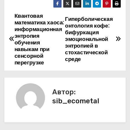
Квантовая
Н
Гиперболическая
математика хаоса:
онтология кофе:
а
информационная
бифуркация
энтропия
эмоциональной
в
обучения
энтропией в
навыкам при
стохастической
и
сенсорной
среде
перегрузке
г
а
ц
Автор:
sib_ecometal
и
я
п