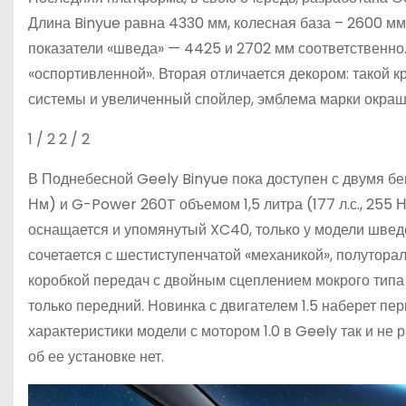
Длина Binyue равна 4330 мм, колесная база – 2600 мм
показатели «шведа» — 4425 и 2702 мм соответственно.
«оспортивленной». Вторая отличается декором: такой
системы и увеличенный спойлер, эмблема марки окраш
1
/ 2
2
/ 2
В Поднебесной Geely Binyue пока доступен с двумя б
Нм) и G-Power 260T объемом 1,5 литра (177 л.с., 255 Н
оснащается и упомянутый XC40, только у модели шведск
сочетается с шестиступенчатой «механикой», полутора
коробкой передач с двойным сцеплением мокрого типа 
только передний. Новинка с двигателем 1.5 наберет пе
характеристики модели с мотором 1.0 в Geely так и не
об ее установке нет.