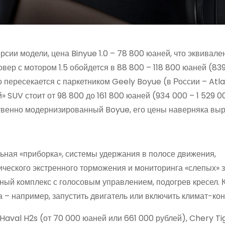
сии модели, цена Binyue 1.0 – 78 800 юаней, что эквивале
вер с мотором 1.5 обойдется в 88 800 – 118 800 юаней (83
о пересекается с паркетником Geely Boyue (в России – Atla
SUV стоит от 98 800 до 161 800 юаней (934 000 – 1 529 0
твенно модернизированный Boyue, его цены наверняка выр
льная «приборка», системы удержания в полосе движения,
ческого экстренного торможения и мониторинга «слепых» з
ный комплекс с голосовым управлением, подогрев кресел. К
– например, запустить двигатель или включить климат-кон
aval H2s (от 70 000 юаней или 661 000 рублей), Chery Ti