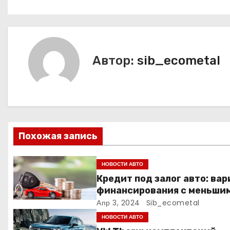
а
в
и
Автор:
sib_ecometal
г
а
ц
и
Похожая запись
я
НОВОСТИ АВТО
п
Кредит под залог авто: ва
финансирования с меньши
о
рисками
Апр 3, 2024
Sib_ecometal
з
НОВОСТИ АВТО