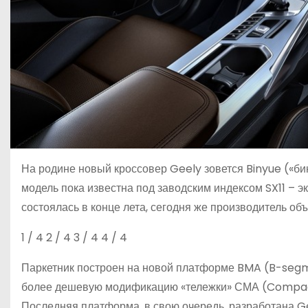
На родине новый кроссовер Geely зовется Binyue («би
модель пока известна под заводским индексом SX11 – э
состоялась в конце лета, сегодня же производитель об
1
/ 4
2
/ 4
3
/ 4
4
/ 4
Паркетник построен на новой платформе BMA (B-segmen
более дешевую модификацию «тележки» СМА (Compact
Последняя платформа, в свою очередь, разработана Ge