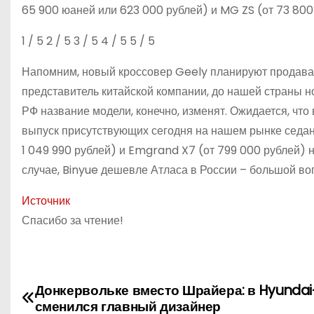
65 900 юаней или 623 000 рублей) и MG ZS (от 73 800
1
/ 5
2
/ 5
3
/ 5
4
/ 5
5
/ 5
Напомним, новый кроссовер Geely планируют продавать
представитель китайской компании, до нашей страны н
РФ название модели, конечно, изменят. Ожидается, что 
выпуск присутствующих сегодня на нашем рынке седан
1 049 990 рублей) и Emgrand X7 (от 799 000 рублей) н
случае, Binyue дешевле Атласа в России – большой во
Источник
Спасибо за чтение!
Н
Донкервольке вместо Шрайера: в Hyundai
сменился главный дизайнер