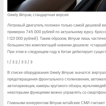
Geely Binyue, стандартная версия
Литровый двигатель положен только самой дешевой вер
примерно 745 000 рублей по актуальному курсу. Кроссо
1 123 000 рублей). Таким образом, Binyue лишь частичн
большинство комплектаций новинки дешевле: «старший» 
При этом в следующем году в Китае дебютирует сущес
1
/ 3
2
/ 3
3
/ 3
В списке оборудования Geely Binyue значатся: виртуа
предотвращения фронтального столкновения, автомати
автопарковщик, камеры кругового обзора, мультимедий
некоторыми функциями можно управлять со смартфона 
Главными конкурентам Binyue китайские СМИ считают H