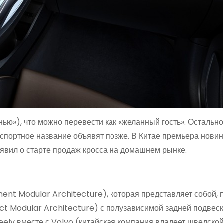
нью»), что можно перевести как «желанный гость». Остальн
кспортное название объявят позже. В Китае премьера новин
ъявил о старте продаж кросса на домашнем рынке.
t Modular Architecture), которая представляет собой, п
 Modular Architecture) с полузависимой задней подвеск
ely вместе с Volvo (китайская компания владеет шведской