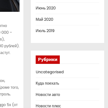
Июнь 2020
Май 2020
нтно
Июль 2019
9 000 –
s),
00 рублей).
астут.
Рубрики
Uncategorised
он,
Куда поехать
роме того,
троль.
Новости авто
ggo 5x (от
Новости плюс