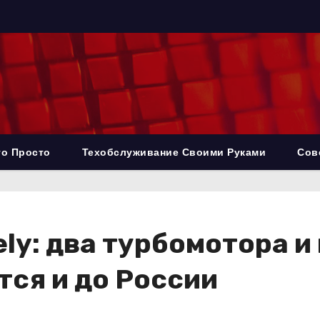
то Просто
Техобслуживание Своими Руками
Сов
ly: два турбомотора и 
тся и до России