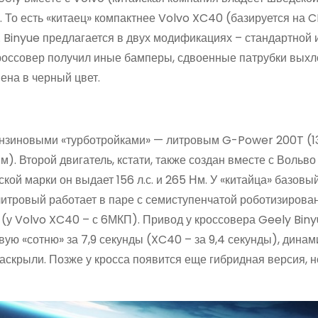
. То есть «китаец» компактнее Volvo XC40 (базируется на 
 Binyue предлагается в двух модификациях – стандартной 
 кроссовер получил иные бамперы, сдвоенные патрубки вых
ена в черный цвет.
ензиновыми «турботройками» — литровым G-Power 200T (136
м). Второй двигатель, кстати, также создан вместе с Вольво
ой марки он выдает 156 л.с. и 265 Нм. У «китайца» базовы
литровый работает в паре с семиступенчатой роботизирова
(у Volvo XC40 – с 6МКП). Привод у кроссовера Geely Biny
рвую «сотню» за 7,9 секунды (XC40 – за 9,4 секунды), дина
 раскрыли. Позже у кросса появится еще гибридная версия, 