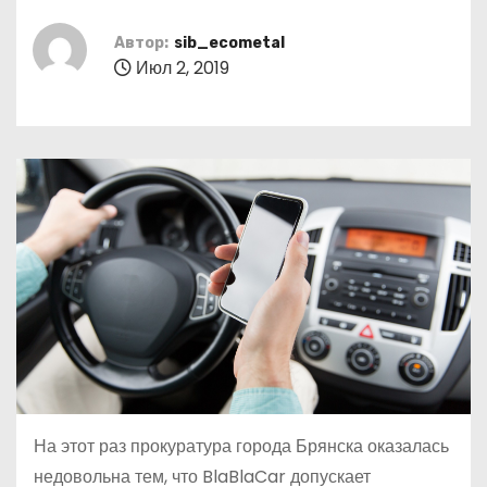
о
м
Автор:
sib_ecometal
Июл 2, 2019
у
На этот раз прокуратура города Брянска оказалась
недовольна тем, что BlaBlaCar допускает