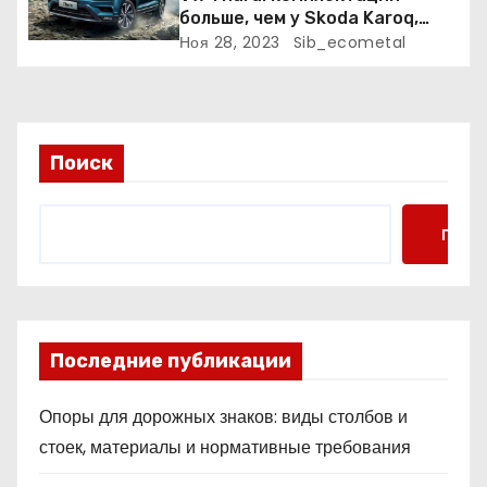
я
больше, чем у Skoda Karoq,
цены – выше. Оба кросса
Ноя 28, 2023
Sib_ecometal
м
пропишутся в России
Поиск
Поис
Последние публикации
Опоры для дорожных знаков: виды столбов и
стоек, материалы и нормативные требования