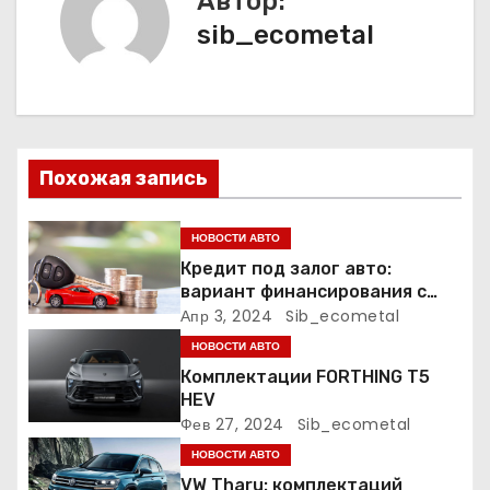
а
Автор:
sib_ecometal
ц
и
я
п
Похожая запись
о
НОВОСТИ АВТО
з
Кредит под залог авто:
вариант финансирования с
а
меньшими рисками
Апр 3, 2024
Sib_ecometal
НОВОСТИ АВТО
п
Комплектации FORTHING T5
HEV
и
Фев 27, 2024
Sib_ecometal
с
НОВОСТИ АВТО
VW Tharu: комплектаций