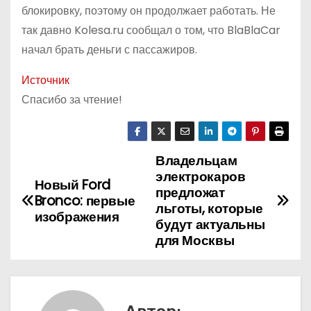
блокировку, поэтому он продолжает работать. Не
так давно Kolesa.ru сообщал о том, что BlaBlaCar
начал брать деньги с пассажиров.
Источник
Спасибо за чтение!
Владельцам
Н
электрокаров
Новый Ford
а
предложат
Bronco: первые
льготы, которые
изображения
в
будут актуальны
для Москвы
и
г