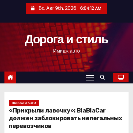
П
Вс. Авг 9th, 2026
6:04:13 AM
е
р
е
Дорога и стиль
й
т
Имидж авто
и
к
с
о
д
е
р
НОВОСТИ АВТО
«Прикрыли лавочку»: BlaBlaCar
ж
должен заблокировать нелегальных
и
перевозчиков
м