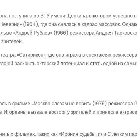
у она поступила во ВТУ имени Щепкина, в котором успешно 
Неверии» (1964), где она снялась в кадрах массовок. Однак
ильме «Андрей Рублев» (1966) режиссера Андрея Тарковско
 зрителей.
театра «Сатирикон», где она играла в спектаклях режиссер
ло ей раскрыть актерский потенциал и стать одной из сам
оль в фильме «Москва слезам не верит» (1979) режиссера
 Игоревны вызвала восторг у зрителей и принесла актрис
итых фильмах, таких как «Ирония судьбы, или С легким па