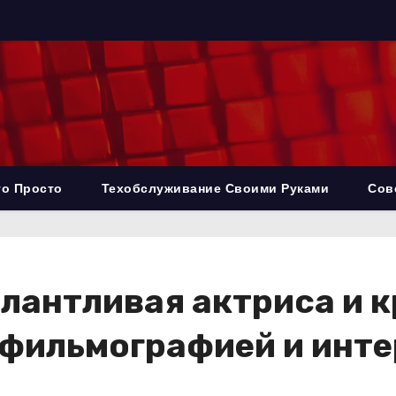
то Просто
Техобслуживание Своими Руками
Сов
лантливая актриса и 
 фильмографией и инт