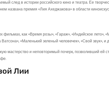
мый след в истории российского кино и театра. Ее творче
енем названа премия «Лия Ахеджакова» в области киноискус
х фильмах, как «Время розы», «Гараж», «Индийское лето», «
Ватсона», «Маленький зеленый человечек», «Свой звук», и д
кую мастерство и неповторимый почерк, позволивший ей ст
афе.
вой Лии