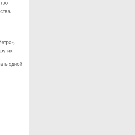
ство
ства.
Метро»,
ругих.
ать одной