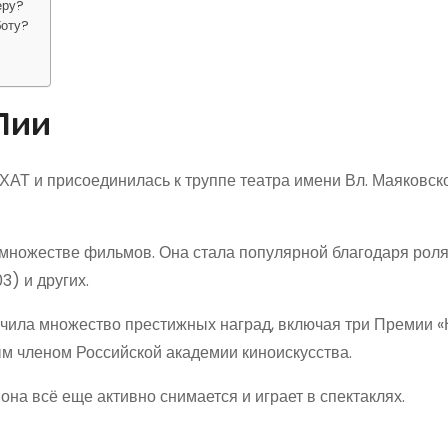
еру?
боту?
Лии
АТ и присоединилась к труппе театра имени Вл. Маяковско
множестве фильмов. Она стала популярной благодаря рол
3) и других.
учила множество престижных наград, включая три Премии «
м членом Российской академии киноискусства.
 она всё еще активно снимается и играет в спектаклях.