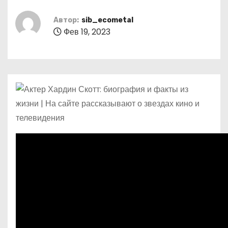
о
м
Автор:
sib_ecometal
Фев 19, 2023
у