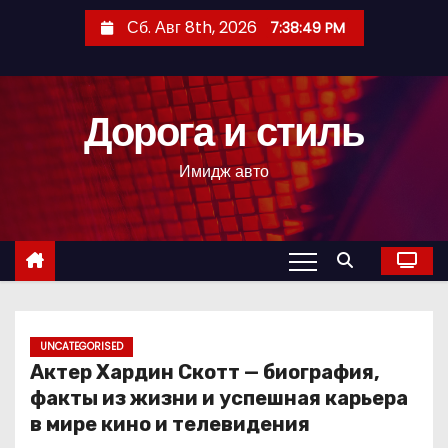
П
Сб. Авг 8th, 2026
7:38:50 PM
е
р
е
Дорога и стиль
й
т
Имидж авто
и
к
с
о
д
е
р
UNCATEGORISED
Актер Хардин Скотт — биография,
ж
факты из жизни и успешная карьера
и
в мире кино и телевидения
м