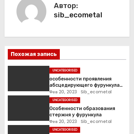
а
Автор:
sib_ecometal
ц
и
я
п
Похожая запись
о
UNCATEGORISED
з
особенности проявления
абсцедирующего фурункула
а
код по МКБ-10
Фев 20, 2023
Sib_ecometal
UNCATEGORISED
п
Особенности образования
стержня у фурункула
и
Фев 20, 2023
Sib_ecometal
с
UNCATEGORISED