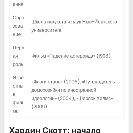
ения
Обра
Школа искусств и наук Нью-Йоркского
зова
университета
ние
Перв
ая
Фильм «Падение астероида» (1998)
роль
Изве
«Флаги отцов» (2006), «Путеводитель
стны
домохозяйки по иностранной
е
идеологии» (2004), «Шерлок Холмс»
филь
(2009)
мы
Хардин Скотт: начало