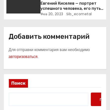
Евгений Киселев — портрет
я
успешного человека, его путь
к славе и личное счастье
Фев 20, 2023
Sib_ecometal
м
Добавить комментарий
Для отправки комментария вам необходимо
авторизоваться
.
Поиск
Поис