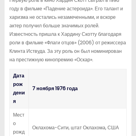
Первую роль в кино Хардин Скотт сыграл в 1998
году в фильме «Падение астероида». Его талант и
харизма не остались незамеченными, и вскоре
актер получил больше значимых ролей.
Известность пришла к Хардину Скотту благодаря
роли в фильме «Флаги отцов» (2006) от режиссера
Клинта Иствуда. За эту роль он был номинирован
на престижную кинопремию «Оскар».
Дата
рож
7 ноября 1976 года
дени
я
Мест
о
Оклахома-Сити, штат Оклахома, США
рожд