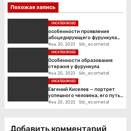
п
Похожая запись
о
UNCATEGORISED
з
особенности проявления
а
абсцедирующего фурункула
код по МКБ-10
Фев 20, 2023
Sib_ecometal
п
UNCATEGORISED
Особенности образования
и
стержня у фурункула
Фев 20, 2023
Sib_ecometal
с
UNCATEGORISED
я
Евгений Киселев — портрет
успешного человека, его путь
м
к славе и личное счастье
Фев 20, 2023
Sib_ecometal
Добавить комментарий