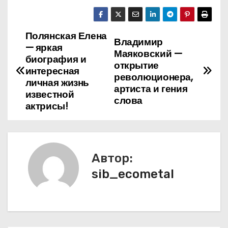
Полянская Елена
Н
Владимир
— яркая
Маяковский —
а
биография и
открытие
интересная
революционера,
в
личная жизнь
артиста и гения
известной
слова
и
актрисы!
г
а
Автор:
ц
sib_ecometal
и
я