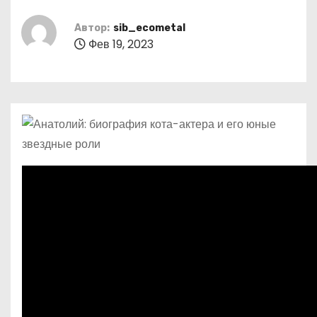
о
м
Автор:
sib_ecometal
Фев 19, 2023
у