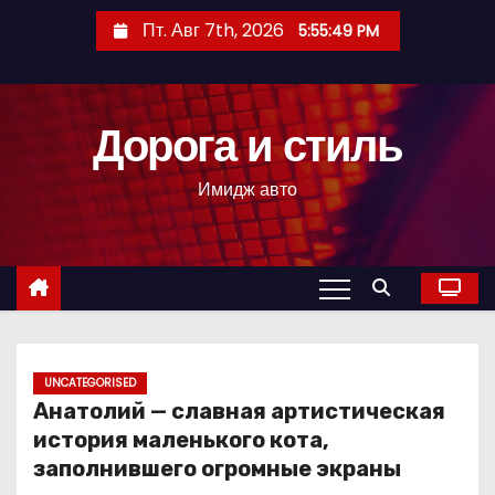
П
Пт. Авг 7th, 2026
5:55:50 PM
е
р
е
Дорога и стиль
й
т
Имидж авто
и
к
с
о
д
е
р
UNCATEGORISED
Анатолий — славная артистическая
ж
история маленького кота,
и
заполнившего огромные экраны
м