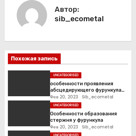
и
Автор:
я
sib_ecometal
п
о
з
Похожая запись
а
п
UNCATEGORISED
особенности проявления
и
абсцедирующего фурункула
код по МКБ-10
Фев 20, 2023
Sib_ecometal
с
UNCATEGORISED
я
Особенности образования
стержня у фурункула
м
Фев 20, 2023
Sib_ecometal
UNCATEGORISED