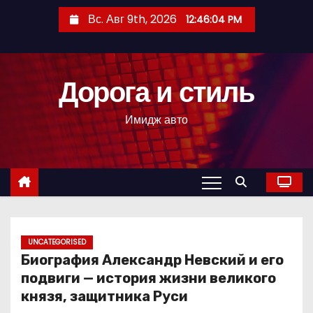
П
Вс. Авг 9th, 2026
12:46:05 PM
е
р
е
Дорога и стиль
й
т
Имидж авто
и
к
с
о
д
е
р
UNCATEGORISED
Биография Александр Невский и его
ж
подвиги — история жизни великого
и
князя, защитника Руси
м