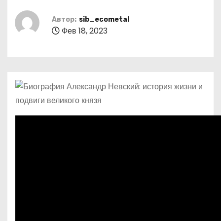
о
м
Автор:
sib_ecometal
Фев 18, 2023
у