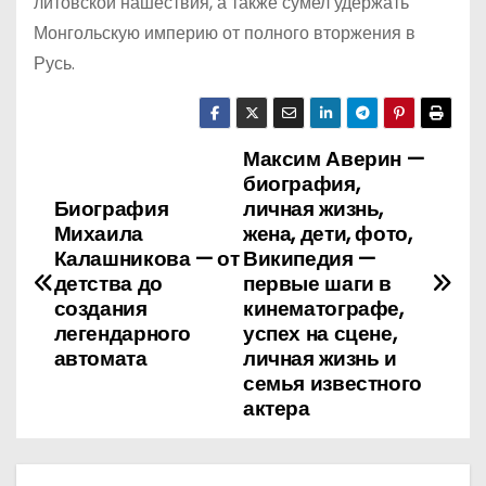
литовской нашествия, а также сумел удержать
Монгольскую империю от полного вторжения в
Русь.
Максим Аверин —
Н
биография,
а
Биография
личная жизнь,
Михаила
жена, дети, фото,
в
Калашникова — от
Википедия —
детства до
первые шаги в
и
создания
кинематографе,
легендарного
успех на сцене,
г
автомата
личная жизнь и
семья известного
а
актера
ц