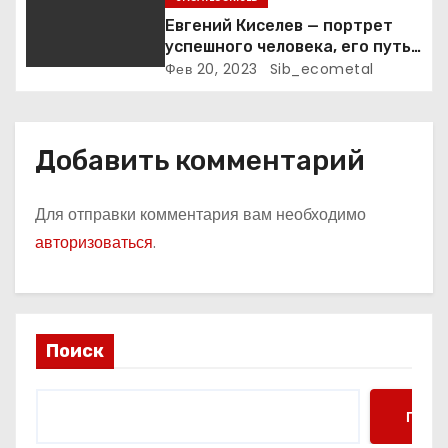
Евгений Киселев — портрет
успешного человека, его путь
к славе и личное счастье
Фев 20, 2023
Sib_ecometal
Добавить комментарий
Для отправки комментария вам необходимо
авторизоваться
.
Поиск
Поис