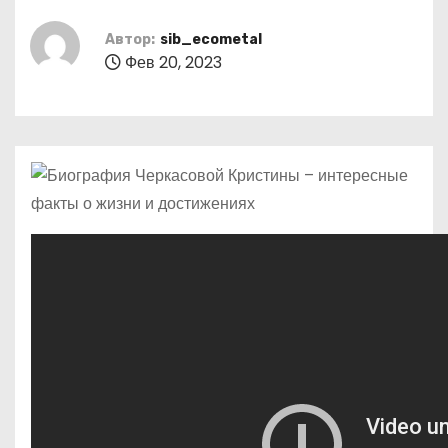
о
м
Автор:
sib_ecometal
Фев 20, 2023
у