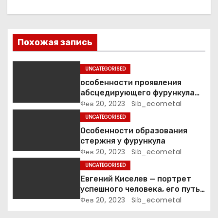
и
я
п
Похожая запись
о
UNCATEGORISED
з
особенности проявления
абсцедирующего фурункула
а
код по МКБ-10
Фев 20, 2023
Sib_ecometal
UNCATEGORISED
п
Особенности образования
стержня у фурункула
и
Фев 20, 2023
Sib_ecometal
с
UNCATEGORISED
Евгений Киселев — портрет
я
успешного человека, его путь
к славе и личное счастье
Фев 20, 2023
Sib_ecometal
м