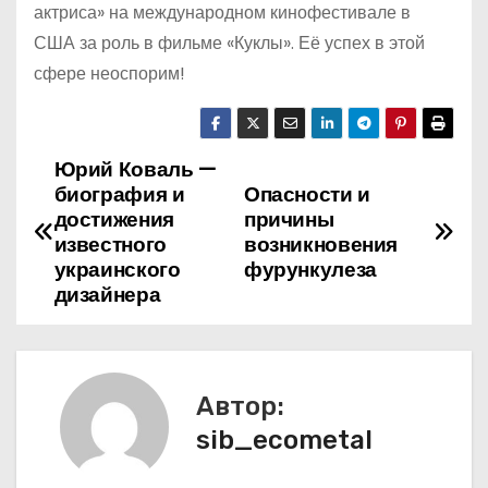
актриса» на международном кинофестивале в
США за роль в фильме «Куклы». Её успех в этой
сфере неоспорим!
Юрий Коваль —
Н
биография и
Опасности и
а
достижения
причины
известного
возникновения
в
украинского
фурункулеза
дизайнера
и
г
а
Автор:
sib_ecometal
ц