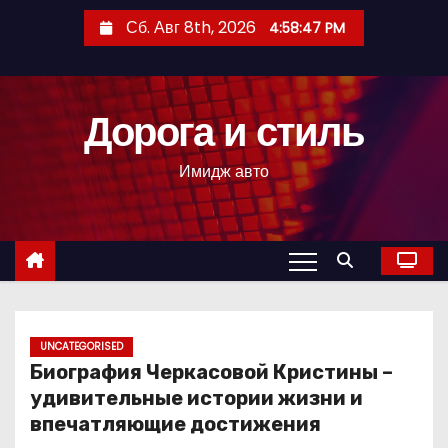
П
Сб. Авг 8th, 2026
4:58:48 PM
е
р
е
Дорога и стиль
й
т
Имидж авто
и
к
с
о
д
е
р
UNCATEGORISED
Биография Черкасовой Кристины –
ж
удивительные истории жизни и
и
впечатляющие достижения
м