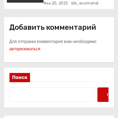
к славе и личное счастье
Фев 20, 2023
Sib_ecometal
Добавить комментарий
Для отправки комментария вам необходимо
авторизоваться
.
Поиск
Поис