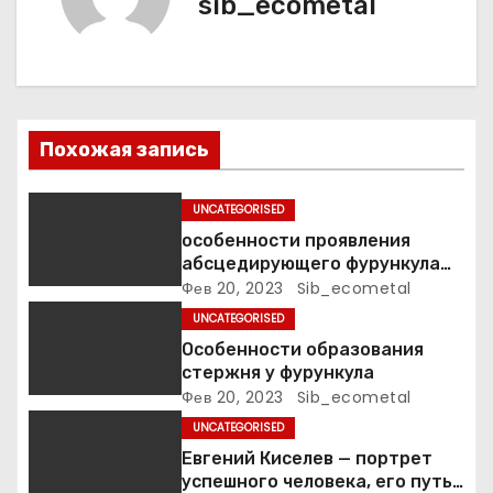
sib_ecometal
я
п
о
Похожая запись
з
а
UNCATEGORISED
особенности проявления
п
абсцедирующего фурункула
код по МКБ-10
Фев 20, 2023
Sib_ecometal
и
UNCATEGORISED
с
Особенности образования
стержня у фурункула
я
Фев 20, 2023
Sib_ecometal
UNCATEGORISED
м
Евгений Киселев — портрет
успешного человека, его путь