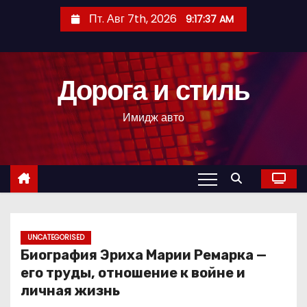
П
Пт. Авг 7th, 2026
9:17:38 AM
е
р
е
Дорога и стиль
й
т
Имидж авто
и
к
с
о
д
е
р
UNCATEGORISED
Биография Эриха Марии Ремарка —
ж
его труды, отношение к войне и
и
личная жизнь
м