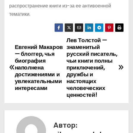
распространение книги из-за ее антивоенной
тематики.
Лев Толстой —
Н
Евгений Макаров
знаменитый
а
— блоггер, чья
русский писатель,
биография
чьи книги полны
в
наполнена
приключений,
достижениями и
дружбы и
и
увлекательными
настоящих
интересами
человеческих
г
ценностей!
а
ц
Автор:
и