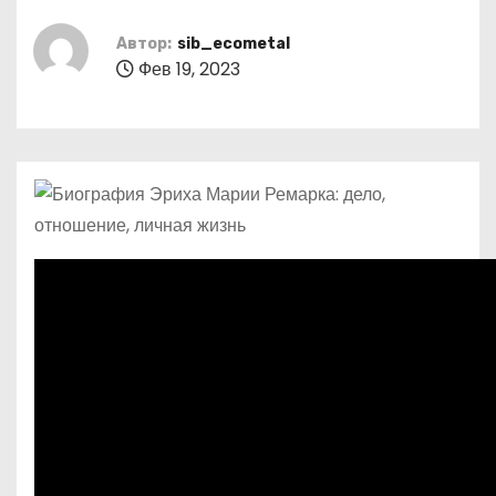
о
м
Автор:
sib_ecometal
Фев 19, 2023
у