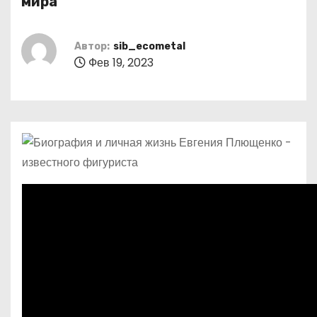
мира
о
м
Автор:
sib_ecometal
у
Фев 19, 2023