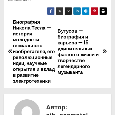
Биография
Н
Никола Тесла —
Бутусов —
а
история
биография и
молодости
карьера — 15
в
гениального
удивительных
изобретателя, его
фактов о жизни и
и
революционные
творчестве
идеи, научные
г
легендарного
открытия и вклад
музыканта
в развитие
а
электротехники
ц
и
Автор:
я