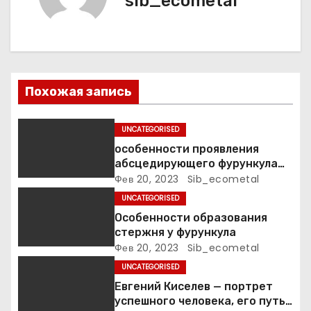
sib_ecometal
п
о
з
Похожая запись
а
п
UNCATEGORISED
особенности проявления
и
абсцедирующего фурункула
код по МКБ-10
Фев 20, 2023
Sib_ecometal
с
UNCATEGORISED
я
Особенности образования
стержня у фурункула
м
Фев 20, 2023
Sib_ecometal
UNCATEGORISED
Евгений Киселев — портрет
успешного человека, его путь