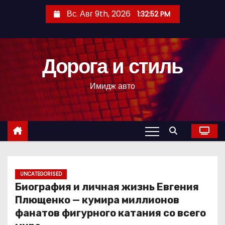
П
Вс. Авг 9th, 2026
1:32:53 PM
е
р
е
Дорога и стиль
й
т
Имидж авто
и
к
с
о
д
е
р
UNCATEGORISED
Биография и личная жизнь Евгения
ж
Плющенко — кумира миллионов
и
фанатов фигурного катания со всего
м