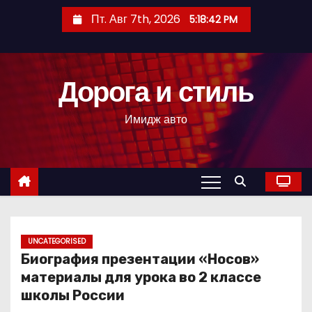
П
Пт. Авг 7th, 2026
5:18:44 PM
е
р
е
Дорога и стиль
й
т
Имидж авто
и
к
с
о
д
е
р
UNCATEGORISED
Биография презентации «Носов»
ж
материалы для урока во 2 классе
и
школы России
м