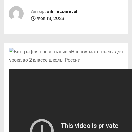
о
м
Автор:
sib_ecometal
Фев 18, 2023
у