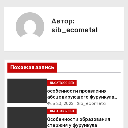
г
а
Автор:
ц
sib_ecometal
и
я
п
Похожая запись
о
UNCATEGORISED
з
особенности проявления
а
абсцедирующего фурункула
код по МКБ-10
Фев 20, 2023
Sib_ecometal
п
UNCATEGORISED
Особенности образования
и
стержня у фурункула