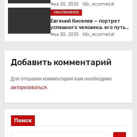
Фев 20, 2023
Sib_ecometal
с
UNCATEGORISED
я
Евгений Киселев — портрет
успешного человека, его путь
м
к славе и личное счастье
Фев 20, 2023
Sib_ecometal
Добавить комментарий
Для отправки комментария вам необходимо
авторизоваться
.
Поиск