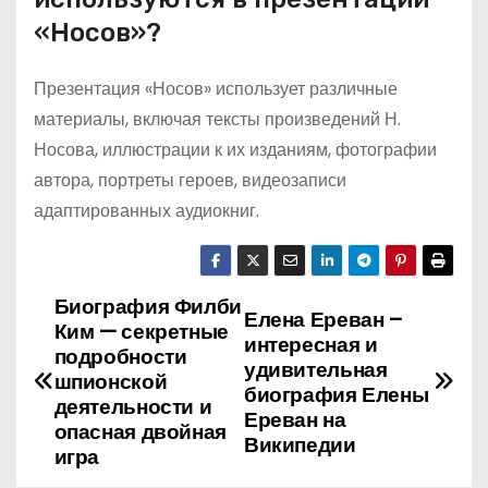
«Носов»?
Презентация «Носов» использует различные
материалы, включая тексты произведений Н.
Носова, иллюстрации к их изданиям, фотографии
автора, портреты героев, видеозаписи
адаптированных аудиокниг.
Биография Филби
Н
Елена Ереван –
Ким — секретные
интересная и
а
подробности
удивительная
шпионской
биография Елены
в
деятельности и
Ереван на
опасная двойная
Википедии
и
игра