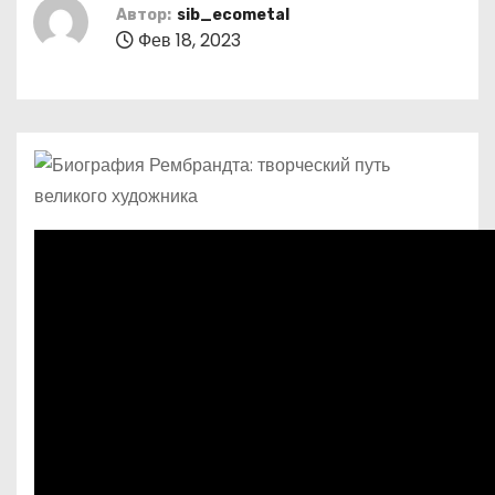
о
Автор:
sib_ecometal
Фев 18, 2023
м
у