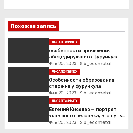
и
я
Похожая запись
п
UNCATEGORISED
о
особенности проявления
абсцедирующего фурункула
з
код по МКБ-10
Фев 20, 2023
Sib_ecometal
а
UNCATEGORISED
Особенности образования
п
стержня у фурункула
Фев 20, 2023
Sib_ecometal
и
UNCATEGORISED
с
Евгений Киселев — портрет
успешного человека, его путь
я
к славе и личное счастье
Фев 20, 2023
Sib_ecometal