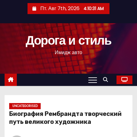
П
Пт. Авг 7th, 2026
4:10:32 AM
е
р
е
Дорога и стиль
й
т
Имидж авто
и
к
с
о
д
е
р
UNCATEGORISED
Биография Рембрандта творческий
ж
путь великого художника
и
м