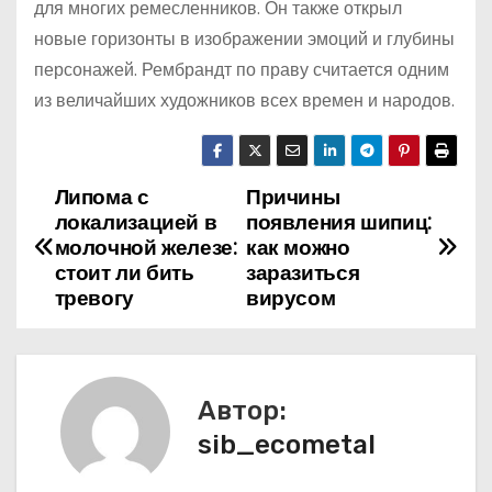
для многих ремесленников. Он также открыл
новые горизонты в изображении эмоций и глубины
персонажей. Рембрандт по праву считается одним
из величайших художников всех времен и народов.
Липома с
Причины
Н
локализацией в
появления шипиц:
а
молочной железе:
как можно
стоит ли бить
заразиться
в
тревогу
вирусом
и
г
Автор:
а
sib_ecometal
ц