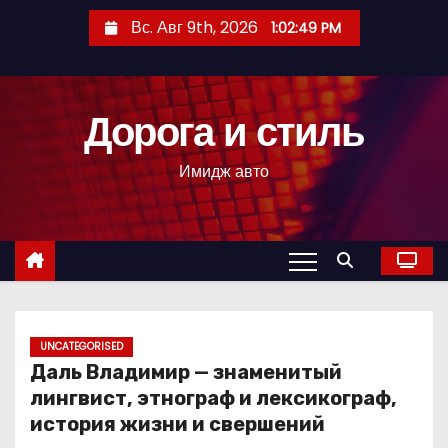
П
Вс. Авг 9th, 2026
1:02:50 PM
е
р
е
Дорога и стиль
й
т
Имидж авто
и
к
с
о
д
е
р
UNCATEGORISED
Даль Владимир — знаменитый
ж
лингвист, этнограф и лексикограф,
и
история жизни и свершений
м