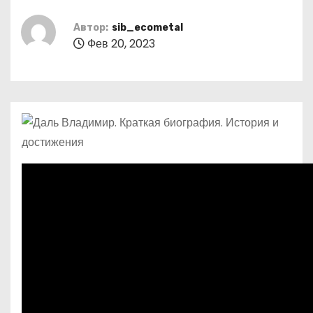
о
м
Автор:
sib_ecometal
Фев 20, 2023
у