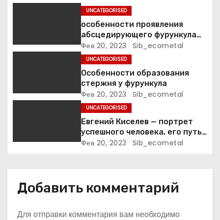
п
UNCATEGORISED
особенности проявления
о
абсцедирующего фурункула
код по МКБ-10
Фев 20, 2023
Sib_ecometal
з
UNCATEGORISED
а
Особенности образования
стержня у фурункула
п
Фев 20, 2023
Sib_ecometal
и
UNCATEGORISED
Евгений Киселев — портрет
с
успешного человека, его путь
к славе и личное счастье
Фев 20, 2023
Sib_ecometal
я
м
Добавить комментарий
Для отправки комментария вам необходимо