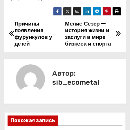
Причины
Мелис Сезер —
Н
появления
история жизни и
а
фурункулов у
заслуги в мире
детей
бизнеса и спорта
в
и
Автор:
г
sib_ecometal
а
ц
и
Похожая запись
я