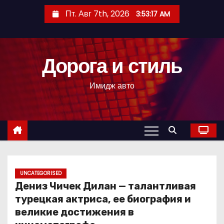
П
Пт. Авг 7th, 2026
3:53:18 AM
е
р
е
Дорога и стиль
й
т
Имидж авто
и
к
с
о
д
е
р
UNCATEGORISED
Дениз Чичек Дилан — талантливая
ж
турецкая актриса, ее биография и
и
великие достижения в
м