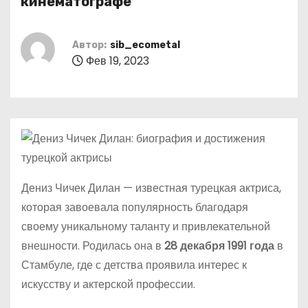
кинематографе
о
м
Автор:
sib_ecometal
у
Фев 19, 2023
Дениз Чичек Дилан — известная турецкая актриса,
которая завоевала популярность благодаря
своему уникальному таланту и привлекательной
внешности. Родилась она в
28 декабря 1991 года
в
Стамбуле, где с детства проявила интерес к
искусству и актерской профессии.