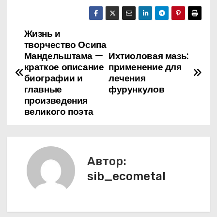
Жизнь и
Н
творчество Осипа
а
Мандельштама —
Ихтиоловая мазь:
краткое описание
применение для
в
биографии и
лечения
главные
фурункулов
и
произведения
великого поэта
г
а
ц
Автор:
sib_ecometal
и
я