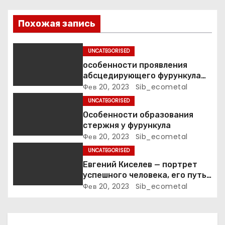
п
о
Похожая запись
з
UNCATEGORISED
а
особенности проявления
абсцедирующего фурункула
п
код по МКБ-10
Фев 20, 2023
Sib_ecometal
UNCATEGORISED
и
Особенности образования
стержня у фурункула
с
Фев 20, 2023
Sib_ecometal
я
UNCATEGORISED
Евгений Киселев — портрет
м
успешного человека, его путь
к славе и личное счастье
Фев 20, 2023
Sib_ecometal