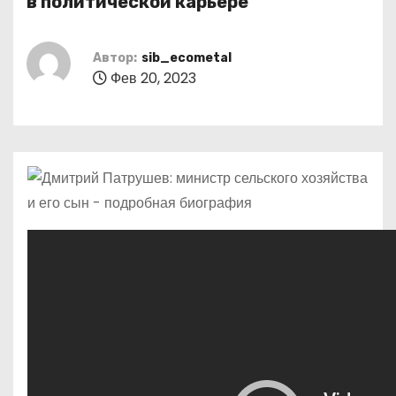
в политической карьере
о
м
Автор:
sib_ecometal
у
Фев 20, 2023