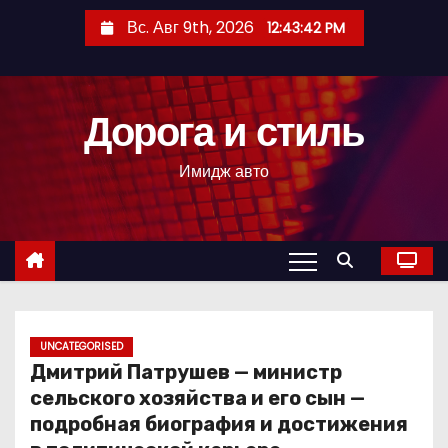
П
Вс. Авг 9th, 2026
12:43:43 PM
е
р
е
Дорога и стиль
й
т
Имидж авто
и
к
с
о
д
е
р
UNCATEGORISED
Дмитрий Патрушев — министр
ж
сельского хозяйства и его сын —
и
подробная биография и достижения
м