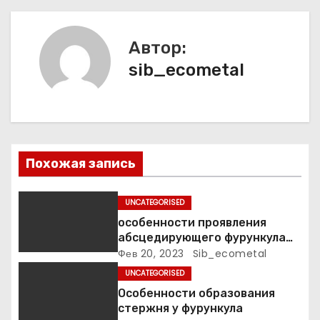
ц
и
Автор:
я
sib_ecometal
п
о
з
Похожая запись
а
UNCATEGORISED
п
особенности проявления
абсцедирующего фурункула
и
код по МКБ-10
Фев 20, 2023
Sib_ecometal
UNCATEGORISED
с
Особенности образования
я
стержня у фурункула