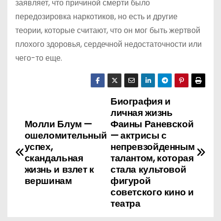
заявляет, что причиной смерти было
передозировка наркотиков, но есть и другие
теории, которые считают, что он мог быть жертвой
плохого здоровья, сердечной недостаточности или
чего-то еще.
Биография и
Н
личная жизнь
а
Молли Блум —
Фаины Раневской
ошеломительный
— актрисы с
в
успех,
непревзойденным
скандальная
талантом, которая
и
жизнь и взлет к
стала культовой
вершинам
фигурой
г
советского кино и
театра
а