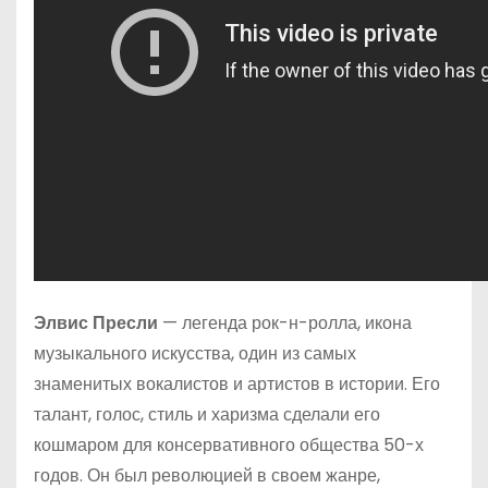
Элвис Пресли
— легенда рок-н-ролла, икона
музыкального искусства, один из самых
знаменитых вокалистов и артистов в истории. Его
талант, голос, стиль и харизма сделали его
кошмаром для консервативного общества 50-х
годов. Он был революцией в своем жанре,