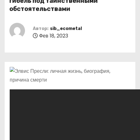
гибель под таинственными
о
обстоятельствами
м
у
Автор:
sib_ecometal
Фев 18, 2023