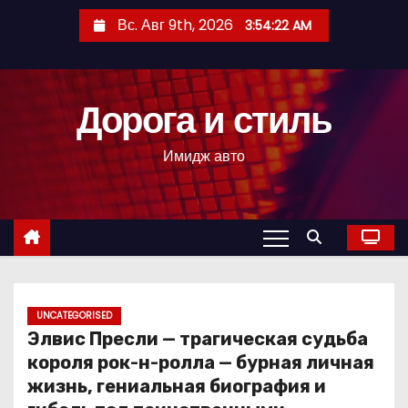
П
Вс. Авг 9th, 2026
3:54:23 AM
е
р
е
Дорога и стиль
й
т
Имидж авто
и
к
с
о
д
е
р
UNCATEGORISED
Элвис Пресли — трагическая судьба
ж
короля рок-н-ролла — бурная личная
и
жизнь, гениальная биография и
м