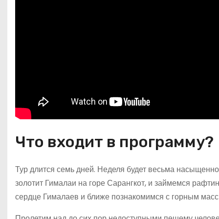
Что входит в программу?
Тур длится семь дней. Неделя будет весьма насыщенно
золотит Гималаи на горе Сарангкот, и займемся рафти
сердце Гималаев и ближе познакомимся с горным мас
Пролетим над до сих пор недоступными пешему челове