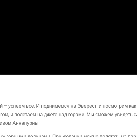
й – успеем все. И поднимемся на Эверест, и посмотрим как
нгом, и полетаем на джете над горами. Мы сможем увидеть 
сивом Аннапурны.
ку горными долинами. При желании можно полетать на пар