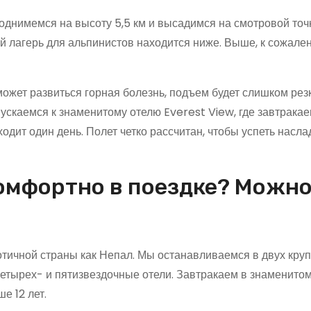
однимемся на высоту 5,5 км и высадимся на смотровой точ
й лагерь для альпинистов находится ниже. Выше, к сожален
ожет развиться горная болезнь, подъем будет слишком резк
ускаемся к знаменитому отелю Everest View, где завтракае
дит один день. Полет четко рассчитан, чтобы успеть насла
омфортно в поездке? Можно
отичной страны как Непал. Мы останавливаемся в двух кру
четырех- и пятизвездочные отели. Завтракаем в знаменито
е 12 лет.