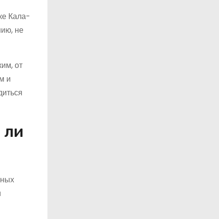
ке Кала-
ию, не
им, от
м и
диться
 ли
пных
м