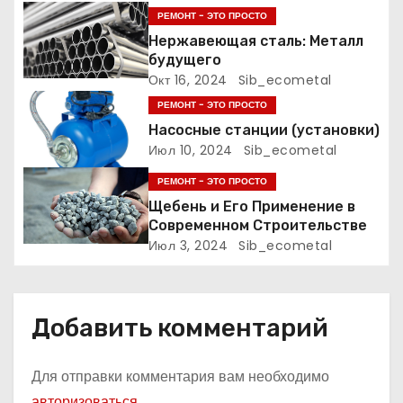
о
РЕМОНТ - ЭТО ПРОСТО
з
Нержавеющая сталь: Металл
будущего
а
Окт 16, 2024
Sib_ecometal
РЕМОНТ - ЭТО ПРОСТО
п
Насосные станции (установки)
Июл 10, 2024
Sib_ecometal
и
РЕМОНТ - ЭТО ПРОСТО
с
Щебень и Его Применение в
Современном Строительстве
я
Июл 3, 2024
Sib_ecometal
м
Добавить комментарий
Для отправки комментария вам необходимо
авторизоваться
.