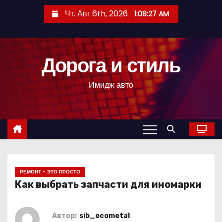
П
Чт. Авг 6th, 2026
1:08:28 AM
е
р
е
Дорога и стиль
й
т
Имидж авто
и
к
с
о
д
е
р
РЕМОНТ - ЭТО ПРОСТО
Как выбрать запчасти для иномарки
ж
и
м
Автор:
sib_ecometal