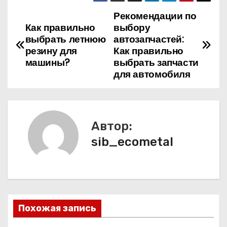
Рекомендации по
Н
Как правильно
выбору
а
выбрать летнюю
автозапчастей:
резину для
Как правильно
в
машины?
выбрать запчасти
для автомобиля
и
г
а
Автор:
sib_ecometal
ц
и
я
п
Похожая запись