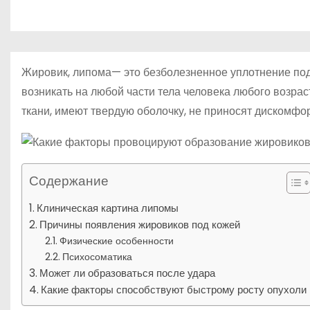
р
о
l
а
м
a
в
у
s
и
Жировик, липома— это безболезненное уплотнение под 
s
т
возникать на любой части тела человека любого возрас
n
ткани, имеют твердую оболочку, не приносят дискомфо
ь
i
k
i
Содержание
Клиническая картина липомы
Причины появления жировиков под кожей
Физические особенности
Психосоматика
Может ли образоваться после удара
Какие факторы способствуют быстрому росту опухоли