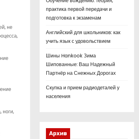
Обучение вождению: теория,
практика первой передачи и
подготовка к экзаменам
й, не
Английский для школьников: как
роцесса,
учить язык с удовольствием
Шины Hankook Зима
ание
Шипованные: Ваш Надежный
Партнёр на Снежных Дорогах
Скупка и прием радиодеталей у
чение
населения
 ноги,
Архив
: