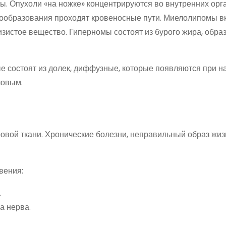
 Опухоли «на ножке» концентрируются во внутренних орга
овообразования проходят кровеносные пути. Миелолипомы 
зистое вещество. Гиперномы состоят из бурого жира, обр
ые состоят из долек, диффузные, которые появляются при 
ловым.
овой ткани. Хронические болезни, неправильный образ жиз
вения:
.
а нерва.