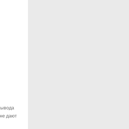
вывода
не дают