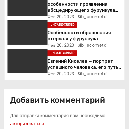
п
особенности проявления
абсцедирующего фурункула
и
код по МКБ-10
Фев 20, 2023
Sib_ecometal
UNCATEGORISED
с
Особенности образования
я
стержня у фурункула
Фев 20, 2023
Sib_ecometal
м
UNCATEGORISED
Евгений Киселев — портрет
успешного человека, его путь
к славе и личное счастье
Фев 20, 2023
Sib_ecometal
Добавить комментарий
Для отправки комментария вам необходимо
авторизоваться
.