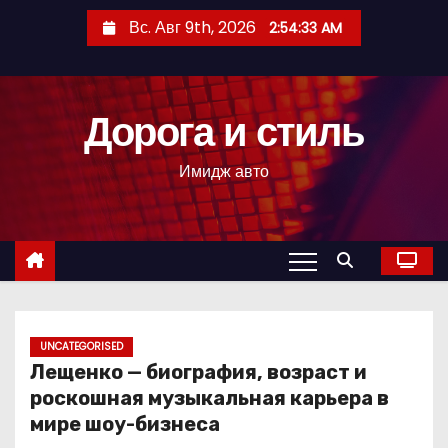
П
Вс. Авг 9th, 2026
2:54:35 AM
е
р
е
Дорога и стиль
й
т
Имидж авто
и
к
с
о
д
е
р
UNCATEGORISED
Лещенко — биография, возраст и
ж
роскошная музыкальная карьера в
и
мире шоу-бизнеса
м