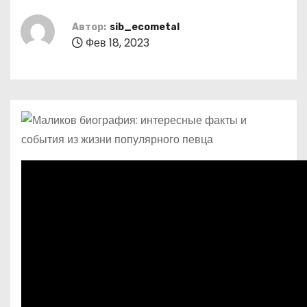
о
м
Автор:
sib_ecometal
Фев 18, 2023
у