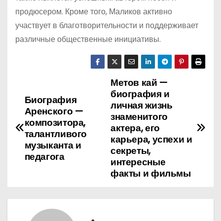
продюсером. Кроме того, Маликов активно
участвует в благотворительности и поддерживает
различные общественные инициативы.
Метов кай —
Н
биография и
Биография
а
личная жизнь
Аренского —
знаменитого
композитора,
в
актера, его
талантливого
карьера, успехи и
музыканта и
и
секреты,
педагога
интересные
г
факты и фильмы
а
ц