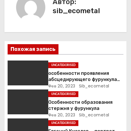
Автор:
и
sib_ecometal
я
п
о
Похожая запись
з
а
UNCATEGORISED
особенности проявления
п
абсцедирующего фурункула
код по МКБ-10
Фев 20, 2023
Sib_ecometal
и
UNCATEGORISED
с
Особенности образования
стержня у фурункула
я
Фев 20, 2023
Sib_ecometal
UNCATEGORISED
м