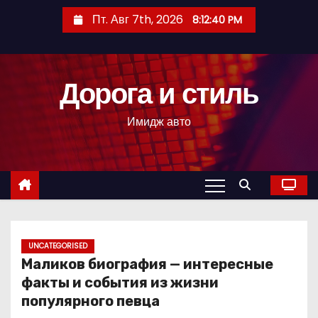
П
Пт. Авг 7th, 2026
8:12:41 PM
е
р
е
Дорога и стиль
й
т
Имидж авто
и
к
с
о
д
е
р
UNCATEGORISED
Маликов биография — интересные
ж
факты и события из жизни
и
популярного певца
м