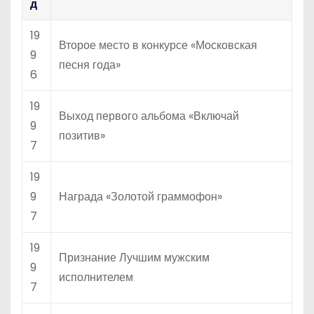
д
19
Второе место в конкурсе «Московская
9
песня года»
6
19
Выход первого альбома «Включай
9
позитив»
7
19
9
Награда «Золотой граммофон»
7
19
Признание Лучшим мужским
9
исполнителем
7