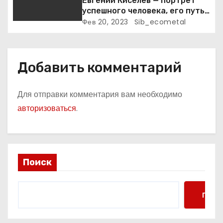
Евгений Киселев — портрет
успешного человека, его путь
к славе и личное счастье
Фев 20, 2023
Sib_ecometal
Добавить комментарий
Для отправки комментария вам необходимо
авторизоваться
.
Поиск
Поис