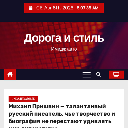
П
Сб. Авг 8th, 2026
5:07:37 AM
е
р
е
Дорога и стиль
й
т
Имидж авто
и
к
с
о
д
е
р
UNCATEGORISED
Михаил Пришвин — талантливый
ж
русский писатель, чье творчество и
и
биография не перестают удивлять
м