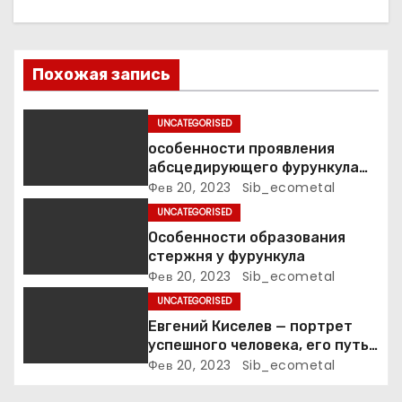
п
о
Похожая запись
з
а
UNCATEGORISED
особенности проявления
п
абсцедирующего фурункула
код по МКБ-10
Фев 20, 2023
Sib_ecometal
и
UNCATEGORISED
с
Особенности образования
стержня у фурункула
я
Фев 20, 2023
Sib_ecometal
UNCATEGORISED
м
Евгений Киселев — портрет
успешного человека, его путь
к славе и личное счастье
Фев 20, 2023
Sib_ecometal