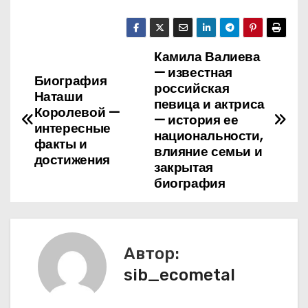
Камила Валиева
Н
— известная
Биография
а
российская
Наташи
певица и актриса
Королевой —
в
— история ее
интересные
национальности,
факты и
и
влияние семьи и
достижения
закрытая
г
биография
а
ц
Автор:
и
sib_ecometal
я