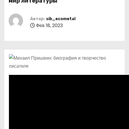
мир литературы
о
м
Автор:
sib_ecometal
у
Фев 18, 2023