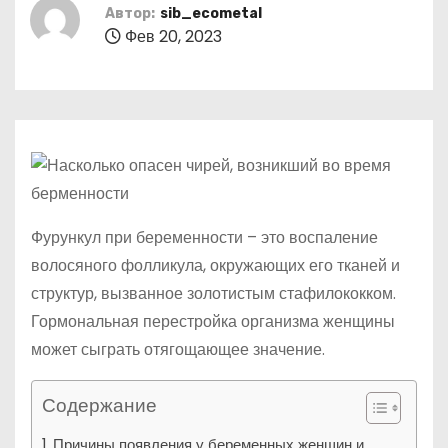
о
Автор:
sib_ecometal
Фев 20, 2023
м
у
Фурункул при беременности – это воспаление
волосяного фолликула, окружающих его тканей и
структур, вызванное золотистым стафилококком.
Гормональная перестройка организма женщины
может сыграть отягощающее значение.
Содержание
Причины появления у беременных женщин и