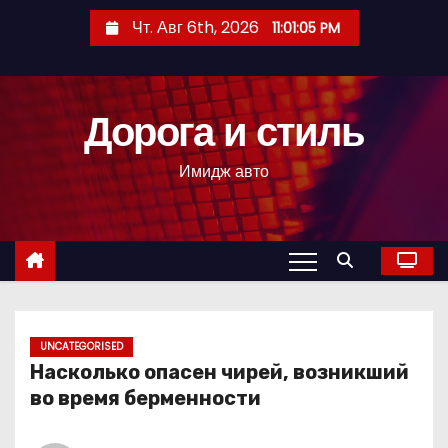
П
Чт. Авг 6th, 2026
11:01:06 PM
е
р
е
Дорога и стиль
й
т
Имидж авто
и
к
с
о
д
е
р
UNCATEGORISED
Насколько опасен чирей, возникший
ж
во время берменности
и
м