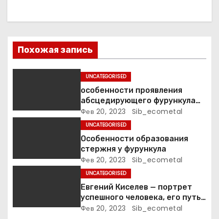
п
о
Похожая запись
з
а
UNCATEGORISED
особенности проявления
п
абсцедирующего фурункула
код по МКБ-10
Фев 20, 2023
Sib_ecometal
и
UNCATEGORISED
с
Особенности образования
стержня у фурункула
я
Фев 20, 2023
Sib_ecometal
UNCATEGORISED
м
Евгений Киселев — портрет
успешного человека, его путь
к славе и личное счастье
Фев 20, 2023
Sib_ecometal