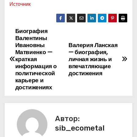
Источник
Биография
Н
Валентины
а
Ивановны
Валерия Ланская
Матвиенко —
— биография,
в
краткая
личная жизнь и
информация о
впечатляющие
и
политической
достижения
карьере и
г
достижениях
а
ц
Автор:
и
sib_ecometal
я