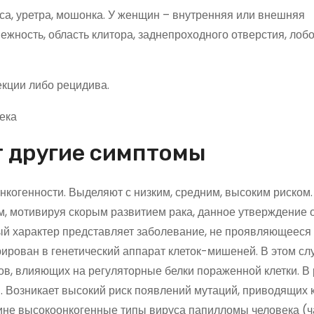
са, уретра, мошонка. У женщин – внутренняя или внешняя
жность, область клитора, заднепроходного отверстия, лобо
кции либо рецидива.
 другие симптомы
когенности. Выделяют с низким, средним, высоким риском.
м, мотивируя скорым развитием рака, данное утверждение 
ый характер представляет заболевание, не проявляющееся
ирован в генетический аппарат клеток-мишеней. В этом сл
в, влияющих на регуляторные белки пораженной клетки. В 
. Возникает высокий риск появлений мутаций, приводящих 
чине высокоонкогенные типы вируса папилломы человека (ч