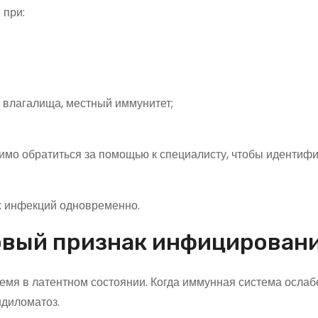
 при:
 влагалища, местный иммунитет;
.
димо обратиться за помощью к специалисту, чтобы идентиф
х инфекций одновременно.
ервый признак инфицирован
мя в латентном состоянии. Когда иммунная система ослабе
ндиломатоз.