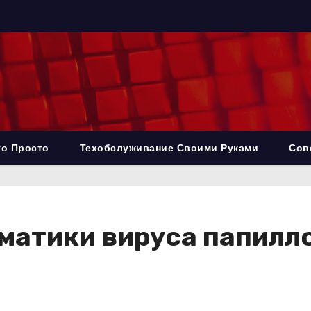
то Просто
Техобслуживание Своими Руками
Сов
матики вируса папилл