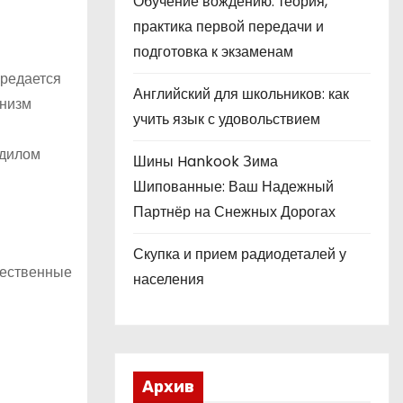
Обучение вождению: теория,
практика первой передачи и
подготовка к экзаменам
ередается
Английский для школьников: как
анизм
учить язык с удовольствием
ндилом
Шины Hankook Зима
Шипованные: Ваш Надежный
Партнёр на Снежных Дорогах
Скупка и прием радиодеталей у
чественные
населения
Архив