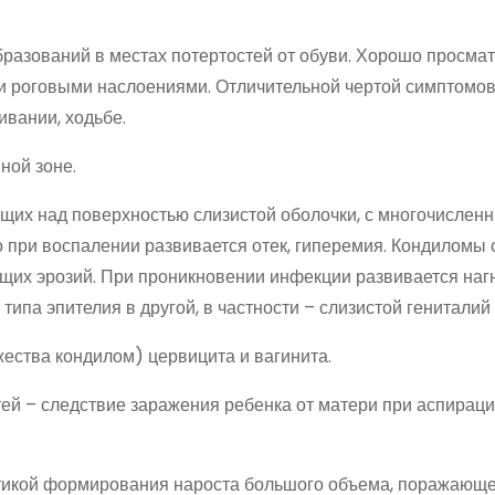
разований в местах потертостей от обуви. Хорошо просм
и роговыми наслоениями. Отличительной чертой симптомо
ивании, ходьбе.
ной зоне.
щих над поверхностью слизистой оболочки, с многочислен
о при воспалении развивается отек, гиперемия. Кондиломы 
их эрозий. При проникновении инфекции развивается наг
ипа эпителия в другой, в частности – слизистой гениталий 
ества кондилом) цервицита и вагинита.
тей – следствие заражения ребенка от матери при аспирац
икой формирования нароста большого объема, поражающе