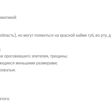
оматикой:
бласть), но могут появиться на красной кайме губ, во рту, 
;
ки ороговевшего эпителия, трещины;
ичающиеся меньшими размерами;
ероватые.
того;