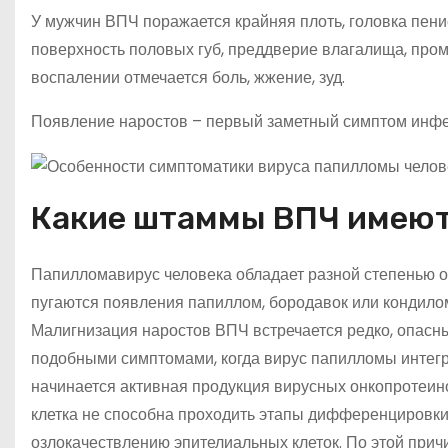
У мужчин ВПЧ поражается крайняя плоть, головка пени
поверхность половых губ, преддверие влагалища, проме
воспалении отмечается боль, жжение, зуд.
Появление наростов – первый заметный симптом инфе
Какие штаммы ВПЧ имеют
Папилломавирус человека обладает разной степенью он
пугаются появления папиллом, бородавок или кондило
Малигнизация наростов ВПЧ встречается редко, опасн
подобными симптомами, когда вирус папилломы интегр
начинается активная продукция вирусных онкопротеино
клетка не способна проходить этапы дифференцировки
озлокачествлению эпителиальных клеток. По этой при