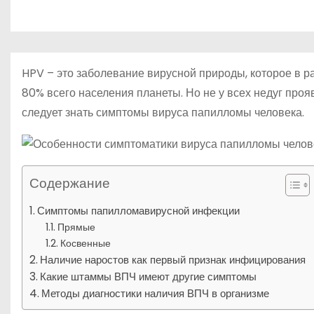
р
о
l
а
м
a
в
у
s
и
HPV – это заболевание вирусной природы, которое в р
s
т
80% всего населения планеты. Но не у всех недуг про
n
следует знать симптомы вируса папилломы человека.
ь
i
k
i
Содержание
Симптомы папилломавирусной инфекции
Прямые
Косвенные
Наличие наростов как первый признак инфицирования
Какие штаммы ВПЧ имеют другие симптомы
Методы диагностики наличия ВПЧ в организме