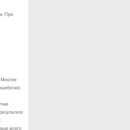
к. При
 Многие
ошибочно.
учае
результате
к
аще всего