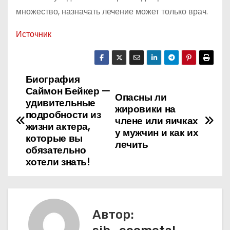
множество, назначать лечение может только врач.
Источник
Биография
Н
Саймон Бейкер —
Опасны ли
а
удивительные
жировики на
подробности из
члене или яичках
в
жизни актера,
у мужчин и как их
которые вы
лечить
и
обязательно
хотели знать!
г
а
ц
Автор: