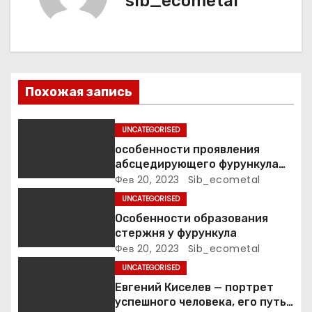
sib_ecometal
и
я
п
о
Похожая запись
з
UNCATEGORISED
а
особенности проявления
абсцедирующего фурункула
п
код по МКБ-10
Фев 20, 2023
Sib_ecometal
UNCATEGORISED
и
Особенности образования
стержня у фурункула
с
Фев 20, 2023
Sib_ecometal
я
UNCATEGORISED
Евгений Киселев — портрет
м
успешного человека, его путь