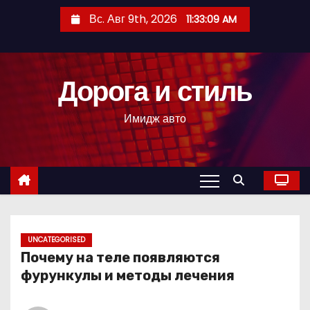
П
Вс. Авг 9th, 2026
11:33:11 AM
е
р
е
Дорога и стиль
й
т
Имидж авто
и
к
с
о
д
е
р
UNCATEGORISED
Почему на теле появляются
ж
фурункулы и методы лечения
и
м