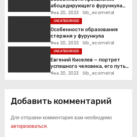
з
абсцедирующего фурункула
а
код по МКБ-10
Фев 20, 2023
Sib_ecometal
UNCATEGORISED
п
Особенности образования
стержня у фурункула
и
Фев 20, 2023
Sib_ecometal
с
UNCATEGORISED
Евгений Киселев — портрет
я
успешного человека, его путь
к славе и личное счастье
Фев 20, 2023
Sib_ecometal
м
Добавить комментарий
Для отправки комментария вам необходимо
авторизоваться
.