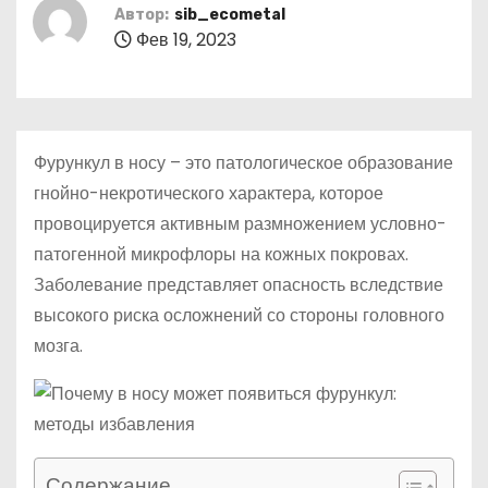
о
Автор:
sib_ecometal
Фев 19, 2023
м
у
Фурункул в носу – это патологическое образование
гнойно-некротического характера, которое
провоцируется активным размножением условно-
патогенной микрофлоры на кожных покровах.
Заболевание представляет опасность вследствие
высокого риска осложнений со стороны головного
мозга.
Содержание