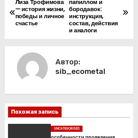
Лиза Трофимова
папиллом и
а
— история жизни,
бородавок:
победы и личное
инструкция,
в
счастье
состав, действия
и аналоги
и
г
а
Автор:
sib_ecometal
ц
и
я
п
Похожая запись
о
UNCATEGORISED
особенности проявления