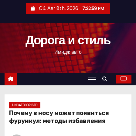
П
Сб. Авг 8th, 2026
7:23:00 PM
е
р
е
Дорога и стиль
й
т
Имидж авто
и
к
с
о
д
е
р
UNCATEGORISED
Почему в носу может появиться
ж
фурункул: методы избавления
и
м