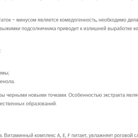
аток – минусом является комедогенность, необходимо дела
выжимки подсолнечника приводит к излишней выработке к
:
рмы;
енола.
оры черными новыми точками. Особенностью экстракта явля
чественных образований.
 Витаминный комплекс A, E, F питает, увлажняет роговой с