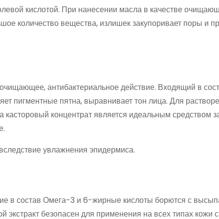
олевой кислотой. При нанесении масла в качестве очищаю
ьшое количество вещества, излишек закупоривает поры и п
т очищающее, антибактериальное действие. Входящий в сос
ляет пигментные пятна, выравнивает тон лица. Для раствор
а касторовый концентрат является идеальным средством за
е.
 вследствие увлажнения эпидермиса.
щие в состав Омега-3 и 6-жирные кислоты борются с высып
й экстракт безопасен для применения на всех типах кожи 