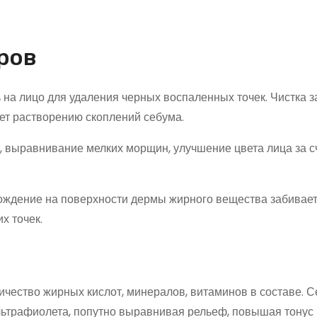
ров
на лицо для удаления черных воспаленных точек. Чистка з
ет растворению скоплений себума.
 выравнивание мелких морщин, улучшение цвета лица за с
ождение на поверхности дермы жирного вещества забивает
х точек.
чество жирных кислот, минералов, витаминов в составе. 
льтрафиолета, попутно выравнивая рельеф, повышая тонус