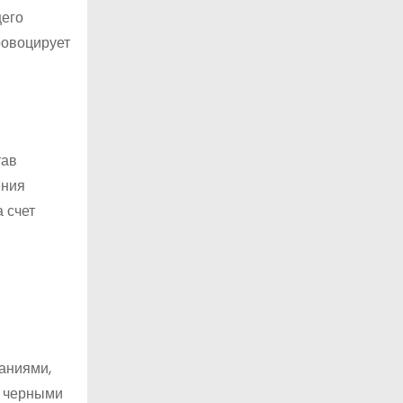
щего
ровоцирует
тав
ения
 счет
аниями,
с черными