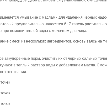
ении процедуры дерма становится увлажненной, очищенной
рименяется умывание с маслами для удаления черных над
 который предварительно наносятся 6-7 капель растительно
о при помощи теплой воды с молочком для лица.
ние смеси из нескольких ингредиентов, основываясь на ти
е закупоренные поры, очистить их от черных сальных точек
окунают в теплый раствор воды с добавлением масла. Смо
ого остывания.