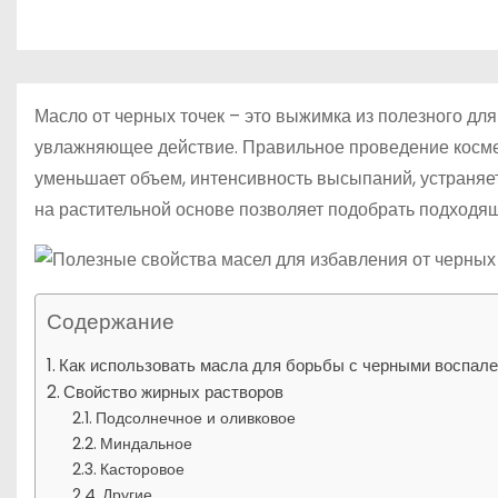
р
о
l
а
м
a
в
у
s
и
Масло от черных точек – это выжимка из полезного д
s
т
увлажняющее действие. Правильное проведение косме
n
уменьшает объем, интенсивность высыпаний, устраняет
ь
i
на растительной основе позволяет подобрать подходящ
k
i
Содержание
Как использовать масла для борьбы с черными воспал
Свойство жирных растворов
Подсолнечное и оливковое
Миндальное
Касторовое
Другие