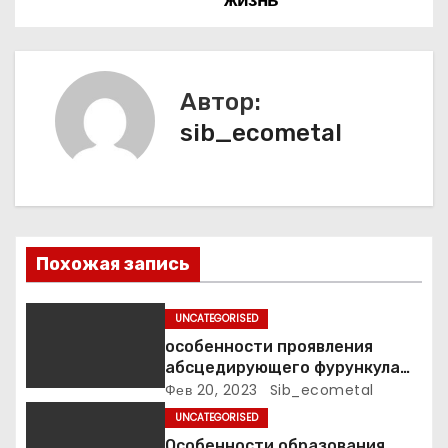
ц
и
я
Автор:
п
sib_ecometal
о
з
а
Похожая запись
п
UNCATEGORISED
и
особенности проявления
абсцедирующего фурункула
с
код по МКБ-10
Фев 20, 2023
Sib_ecometal
я
UNCATEGORISED
Особенности образования