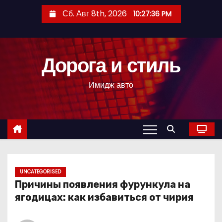
П
Сб. Авг 8th, 2026
10:27:37 PM
е
р
е
Дорога и стиль
й
т
Имидж авто
и
к
с
о
д
е
р
UNCATEGORISED
Причины появления фурункула на
ж
ягодицах: как избавиться от чирия
и
м