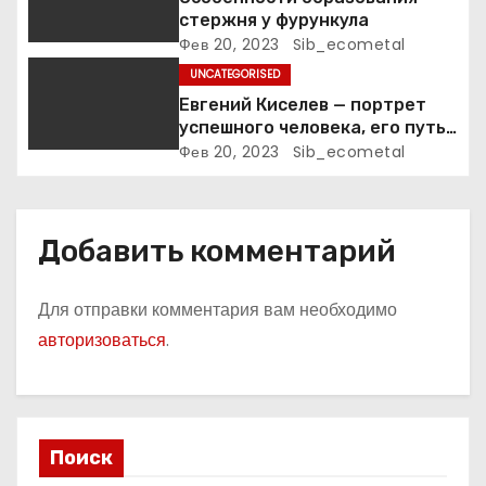
м
стержня у фурункула
Фев 20, 2023
Sib_ecometal
UNCATEGORISED
Евгений Киселев — портрет
успешного человека, его путь
к славе и личное счастье
Фев 20, 2023
Sib_ecometal
Добавить комментарий
Для отправки комментария вам необходимо
авторизоваться
.
Поиск