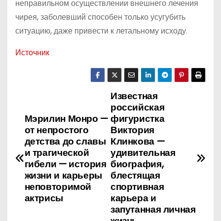
неправильном осуществлении внешнего лечения
чирея, заболевший способен только усугубить
ситуацию, даже привести к летальному исходу.
Источник
Известная
Н
российская
а
Мэрилин Монро —
фигуристка
от непростого
Виктория
в
детства до славы
Клинкова —
и трагической
удивительная
и
гибели — история
биография,
жизни и карьеры
блестящая
г
неповторимой
спортивная
актрисы
карьера и
а
запутанная личная
жизнь