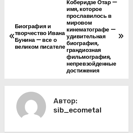
Коберидзе Отар —
Н
имя, которое
а
прославилось в
мировом
Биография и
в
кинематографе —
творчество Ивана
удивительная
Бунина — все о
и
биография,
великом писателе
грандиозная
г
фильмография,
непревзойденные
а
достижения
ц
и
Автор:
я
sib_ecometal
п
о