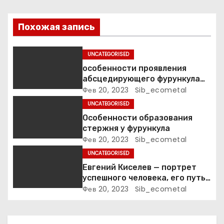
з
Похожая запись
а
п
UNCATEGORISED
особенности проявления
и
абсцедирующего фурункула
код по МКБ-10
Фев 20, 2023
Sib_ecometal
с
UNCATEGORISED
я
Особенности образования
стержня у фурункула
м
Фев 20, 2023
Sib_ecometal
UNCATEGORISED
Евгений Киселев — портрет
успешного человека, его путь
к славе и личное счастье
Фев 20, 2023
Sib_ecometal