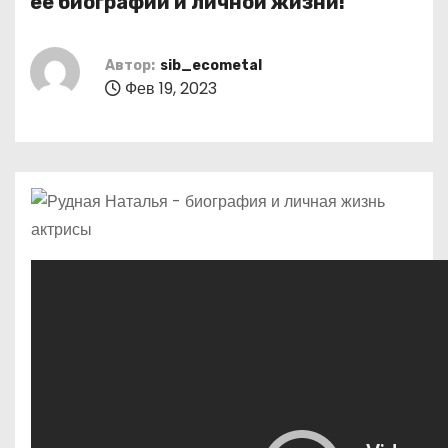
ее биографии и личной жизни!
о
м
Автор:
sib_ecometal
у
Фев 19, 2023