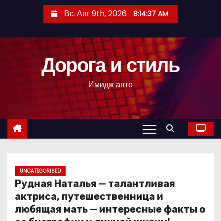
П
Вс. Авг 9th, 2026
8:14:38 AM
е
р
е
Дорога и стиль
й
т
Имидж авто
и
к
с
о
д
е
р
UNCATEGORISED
Рудная Наталья — талантливая
ж
актриса, путешественница и
и
любящая мать — интересные факты о
м