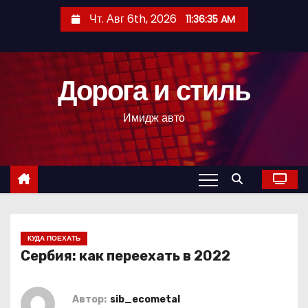
П
Чт. Авг 6th, 2026
11:36:36 AM
е
р
е
Дорога и стиль
й
т
Имидж авто
и
к
с
о
д
е
р
КУДА ПОЕХАТЬ
Сербия: как переехать в 2022
ж
и
м
Автор:
sib_ecometal