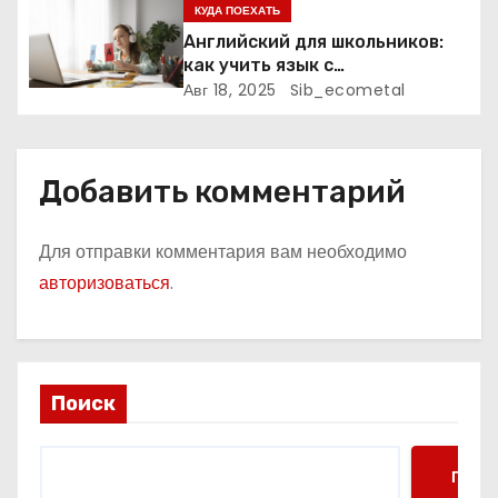
и
КУДА ПОЕХАТЬ
Английский для школьников:
с
как учить язык с
удовольствием
Авг 18, 2025
Sib_ecometal
я
м
Добавить комментарий
Для отправки комментария вам необходимо
авторизоваться
.
Поиск
Поис