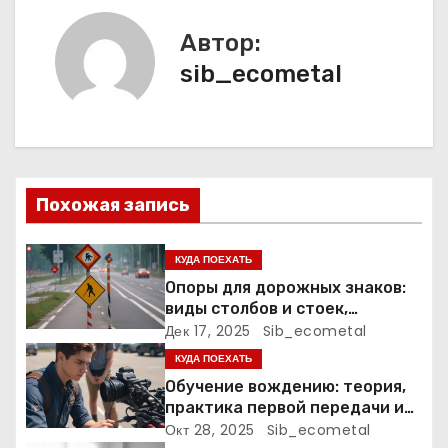
и
Автор:
г
sib_ecometal
а
ц
и
Похожая запись
я
п
КУДА ПОЕХАТЬ
Опоры для дорожных знаков:
о
виды столбов и стоек,
материалы и нормативные
Дек 17, 2025
Sib_ecometal
з
требования
КУДА ПОЕХАТЬ
а
Обучение вождению: теория,
практика первой передачи и
п
подготовка к экзаменам
Окт 28, 2025
Sib_ecometal