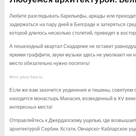
Любите разглядывать барельефы, аркады или приходите
задержаться на пару дней в Белграде и затеряться сре
которой длилось несколько столетий, приведет в восторг
А пешеходный квартал Скадарлие не оставит равнодуш
яркими граффити, звуки музыки здесь не умолкают ни н
место обязательно нужно посетить!
Фото: java-tour.ru
Если же вам захочется уединения и тишины, советуем о
находится монастырь Манасия, возведенный в XV веке. 
интересных места!
Отправляйтесь к Джердапскому ущелью, где возвышаетс
архитектурой Сербии. Кстати, Овчарско-Кабларское ущ