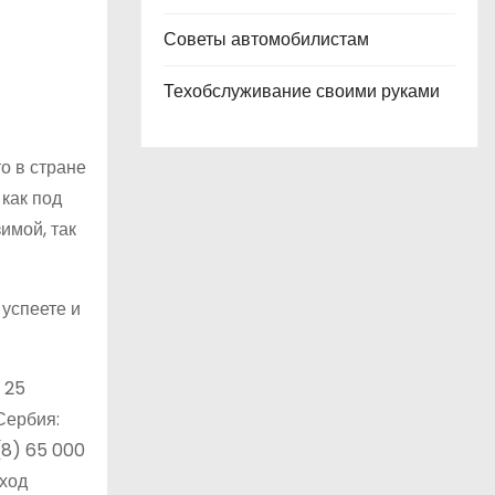
Советы автомобилистам
Техобслуживание своими руками
то в стране
как под
имой, так
 успеете и
– 25
ербия:
(8)
65 000
оход