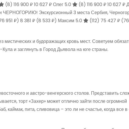
(8)
116 900 ₽
10 627 ₽
Олег 5.0
(8)
116 900 ₽
10 627 ₽
Д
 ЧЕРНОГОРИЮ! Экскурсионный 3 места Сербия, Черного
76 951 ₽)
8 381 ₽
(8 533 ₽)
Максим 5.0
(112)
75 427 ₽
(76
без мистических и будоражащих кровь мест. Советуем обяза
Кула и заглянуть в Город Дьявола на юге страны.
восточного и австро-венгерского столов. Представить слож
ывается, торт «Захер» может отлично зайти после огромной
, каймак, пита, сливовица – это ли не счастье, когда все в