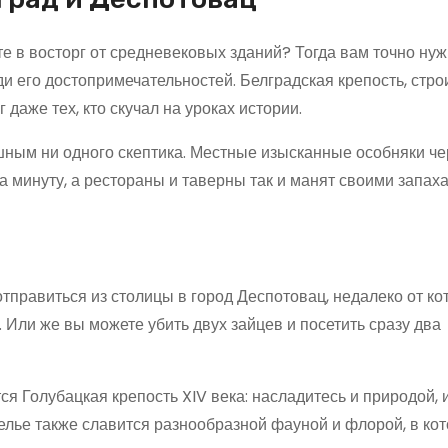
 в восторг от средневековых зданий? Тогда вам точно ну
ди его достопримечательностей. Белградская крепость, стро
 даже тех, кто скучал на уроках истории.
ным ни одного скептика. Местные изысканные особняки че
а минуту, а рестораны и таверны так и манят своими запах
тправиться из столицы в город Деспотовац, недалеко от ко
Или же вы можете убить двух зайцев и посетить сразу два
я Голубацкая крепость XIV века: насладитесь и природой, 
елье также славится разнообразной фауной и флорой, в ко