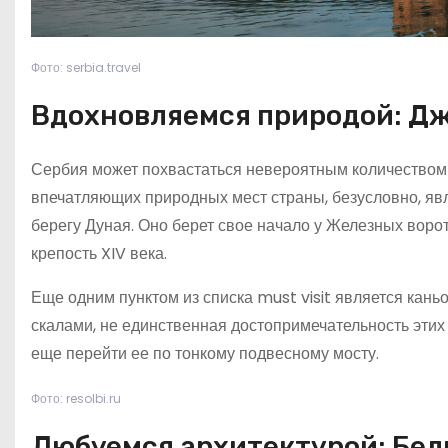
Фото: serbia.travel
Вдохновляемся природой: Дж
Сербия может похвастаться невероятным количеством 
впечатляющих природных мест страны, безусловно, яв
берегу Дуная. Оно берет свое начало у Железных воро
крепость XIV века.
Еще одним пунктом из списка must visit является кань
скалами, не единственная достопримечательность этих 
еще перейти ее по тонкому подвесному мосту.
Фото: resolbi.ru
Любуемся архитектурой: Бел