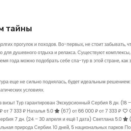
м тайны
долгих прогулок и походов. Во-первых, не стоит забывать, ч
о для душевного отдыха и релакса. Существуют комплексы, 
мя года можно подобрать себе спа-тур в этой стране, как з
тура еще не сильно поднялась, будет идеальным решением:
матических условиях.
з визы! Тур гарантирован Экскурсионный Сербия
8 дн.
(18 
 ₽
от 7 333 ₽
Наталья 5.0
(67)
от 66 000 ₽
от 7 333 ₽
С
Сербия
7 дн.
(24 – 30 апреля и ещё 1 дата)
Светлана 5.0
льная природа Сербии. 10 дней, 5 национальных парков П