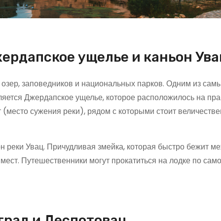
ердапское ущелье и каньон Ува
озер, заповедников и национальных парков. Одним из сам
ляется Джердапское ущелье, которое расположилось на пр
т (место сужения реки), рядом с которыми стоит величеств
он реки Увац. Причудливая змейка, которая быстро бежит м
мест. Путешественники могут прокатиться на лодке по само
град и Деспотовац