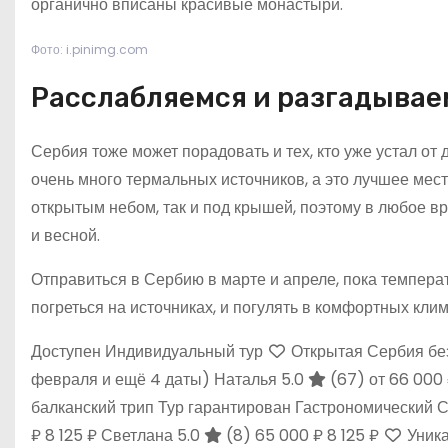
органично вписаны красивые монастыри.
Фото: i.pinimg.com
Расслабляемся и разгадывае
Сербия тоже может порадовать и тех, кто уже устал от 
очень много термальных источников, а это лучшее мест
открытым небом, так и под крышей, поэтому в любое вре
и весной.
Отправиться в Сербию в марте и апреле, пока темпера
погреться на источниках, и погулять в комфортных кли
Доступен Индивидуальный тур
Открытая Сербия бе
февраля и ещё 4 даты)
Наталья 5.0
(67)
от 66 000
балканский трип Тур гарантирован Гастрономический 
₽
8 125 ₽
Светлана 5.0
(8)
65 000 ₽
8 125 ₽
Уника