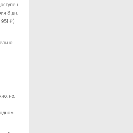
оступен
рия
8 дн.
 951 ₽)
тельно
но, но,
 одном