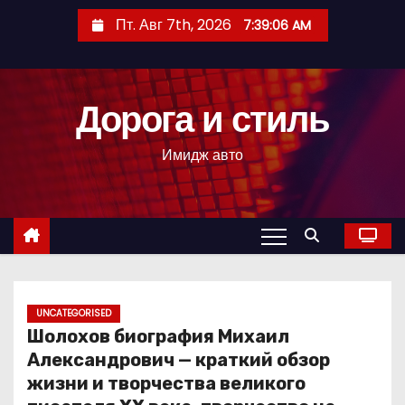
П
Пт. Авг 7th, 2026
7:39:07 AM
е
р
е
Дорога и стиль
й
т
Имидж авто
и
к
с
о
д
е
р
UNCATEGORISED
Шолохов биография Михаил
ж
Александрович — краткий обзор
и
жизни и творчества великого
м