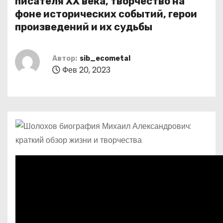
писателя XX века, творчество на
о
фоне исторических событий, герои
м
произведений и их судьбы
у
Автор:
sib_ecometal
Фев 20, 2023