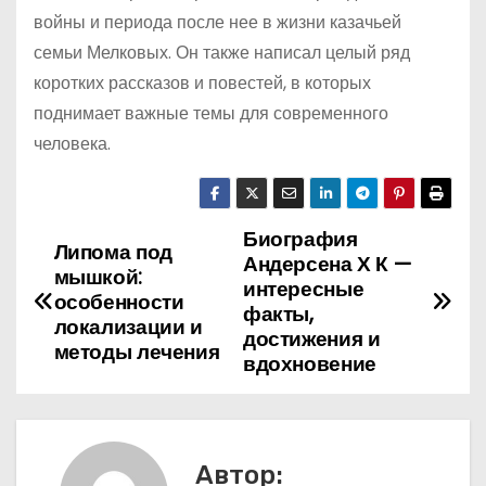
войны и периода после нее в жизни казачьей
семьи Мелковых. Он также написал целый ряд
коротких рассказов и повестей, в которых
поднимает важные темы для современного
человека.
Биография
Н
Липома под
Андерсена Х К —
мышкой:
а
интересные
особенности
факты,
локализации и
в
достижения и
методы лечения
вдохновение
и
г
а
Автор: