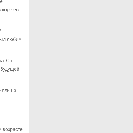
ые
скоре его
й
был любим
ра. Он
о будущей
ияли на
м возрасте