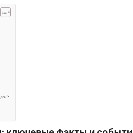
дар»?
: ключевые факты и событи