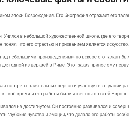
ком эпохи Возрождения. Его биография отражает его талан
и. Учился в небольшой художественной школе, где его твор
 понял, что его страстью и призванием является искусство.
 над небольшими произведениями, но вскоре его талант бы
 для одной из церквей в Риме. Этот заказ принес ему перв
ая портреты влиятельных персон и участвуя в создании р
в своё время и его работы были известны во всей Европе.
вливался на достигнутом. Он постоянно развивался и совер
ать глубокие чувства и эмоции, что делало его работы особ