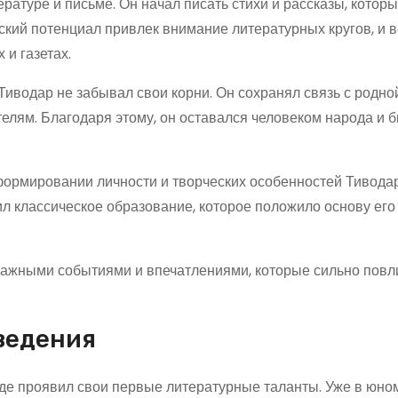
атуре и письме. Он начал писать стихи и рассказы, котор
кий потенциал привлек внимание литературных кругов, и в
и газетах.
 Тиводар не забывал свои корни. Он сохранял связь с родно
елям. Благодаря этому, он оставался человеком народа и 
формировании личности и творческих особенностей Тивода
ил классическое образование, которое положило основу ег
важными событиями и впечатлениями, которые сильно повл
ведения
где проявил свои первые литературные таланты. Уже в юно