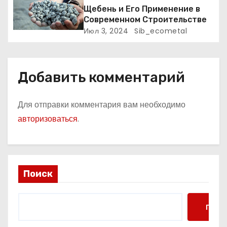
и
Щебень и Его Применение в
Современном Строительстве
с
Июл 3, 2024
Sib_ecometal
я
м
Добавить комментарий
Для отправки комментария вам необходимо
авторизоваться
.
Поиск
Поис