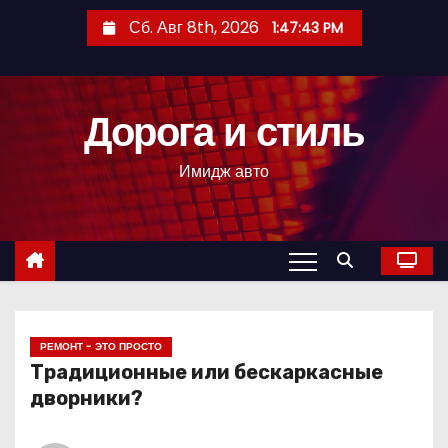
П
Сб. Авг 8th, 2026
1:47:44 PM
е
р
е
Дорога и стиль
й
т
Имидж авто
и
к
с
о
д
е
р
РЕМОНТ - ЭТО ПРОСТО
Традиционные или бескаркасные
ж
дворники?
и
м