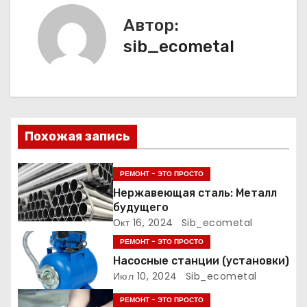
и
Автор:
г
sib_ecometal
а
ц
и
Похожая запись
я
п
РЕМОНТ - ЭТО ПРОСТО
Нержавеющая сталь: Металл
о
будущего
Окт 16, 2024
Sib_ecometal
з
РЕМОНТ - ЭТО ПРОСТО
а
Насосные станции (установки)
Июл 10, 2024
Sib_ecometal
п
РЕМОНТ - ЭТО ПРОСТО