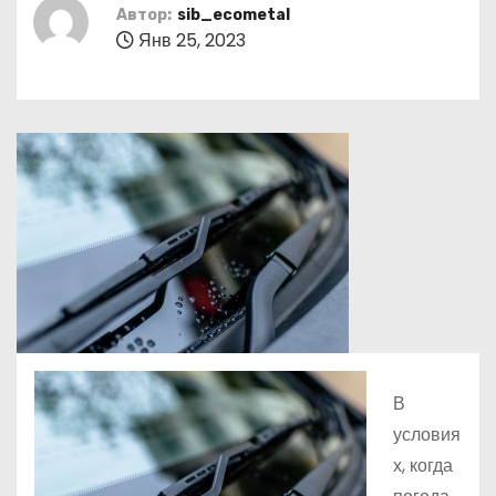
о
Автор:
sib_ecometal
Янв 25, 2023
м
у
В
условия
х, когда