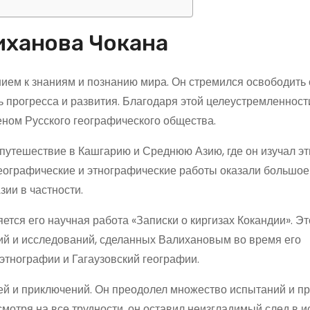
иханова Чокана
ием к знаниям и познанию мира. Он стремился освободить
ть прогресса и развития. Благодаря этой целеустремленност
еном Русского географического общества.
 путешествие в Кашгарию и Среднюю Азию, где он изучал э
 географические и этнографические работы оказали большо
ии в частности.
тся его научная работа «Записки о киргизах Кокандии». Эт
ий и исследований, сделанных Валихановым во время его
этнографии и Гагаузовский географии.
ей и приключений. Он преодолел множество испытаний и пр
смотря на все трудности, он оставил неизгладимый след в и