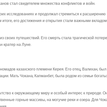
анов стал свидетелем множества конфликтов и войн.
своих исследованиях и продолжал стремиться к расширению
м итоге, его достижения и открытия стали важными вкладом
из своих путешествий. Его смерть стала трагической потер
н кратер на Луне.
номадов казахского племени Керея. Его отец, Валихан, был
ции. Мать Чокана, Капманбет, была родом из семьи богаты
тство к окружающему миру и особый интерес к природе. Он
венные горные массивы, на могучие реки и озера. Для Чок
ния.