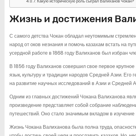
Какую историческую роль сыграл Валиханов Чокан?
Жизнь и достижения Вал
С самого детства Чокан обладал неутомимым стремлен
народ от оков незнания и помочь казахам встать на пу
усердной работе в 1868 году Валиханов был избран чл
В 1856 году Валиханов совершил свое первое крупное
язык, культуру и традиции народов Средней Азии. Его
на развитие научных исследований в Азии и Средней Аз
Одним из главных достижений Чокана Валиханова являе
произведение представляет собой собрание наблюден
путешествий. Оно стало значимым вкладом в изучение 
Жизнь Чокана Валиханова была полна труда, опасност
чтобы достичь своей цели и прославить казахов. Но, не