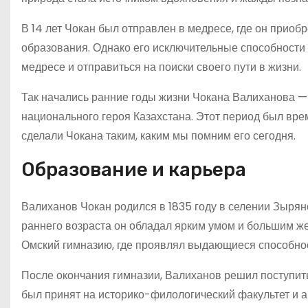
В 14 лет Чокан был отправлен в медресе, где он приоб
образования. Однако его исключительные способности 
медресе и отправиться на поиски своего пути в жизни.
Так начались ранние годы жизни Чокана Валиханова — 
национального героя Казахстана. Этот период был вр
сделали Чокана таким, каким мы помним его сегодня.
Образование и карьера
Валиханов Чокан родился в 1835 году в селении Зыряно
раннего возраста он обладал ярким умом и большим жела
Омский гимназию, где проявлял выдающиеся способнос
После окончания гимназии, Валиханов решил поступить
был принят на историко-филологический факультет и ак