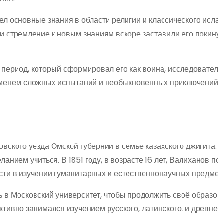
рел основные знания в области религии и классического исл
и стремление к новым знаниям вскоре заставили его покин
период, который сформировал его как воина, исследовател
еменем сложных испытаний и необыкновенных приключений
вского уезда Омской губернии в семье казахского джигита.
нием учиться. В 1851 году, в возрасте 16 лет, Валиханов п
ти в изучении гуманитарных и естественнонаучных предме
 в Московский университет, чтобы продолжить своё образо
тивно занимался изучением русского, латинского, и древне