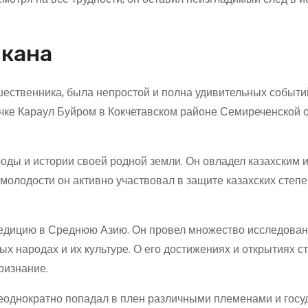
окана
шественника, была непростой и полна удивительных событи
течке Караул Буйром в Кокчетавском районе Семиреченской о
ды и истории своей родной земли. Он овладел казахским и
 молодости он активно участвовал в защите казахских степе
педицию в Среднюю Азию. Он провел множество исследован
х народах и их культуре. О его достижениях и открытиях с
ризнание.
неоднократно попадал в плен различными племенами и гос