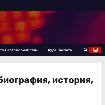
еты Автомобилистам
Куда Поехать
биография, история,