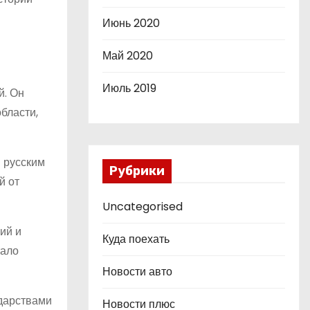
Июнь 2020
Май 2020
Июль 2019
й. Он
бласти,
 русским
Рубрики
й от
Uncategorised
ий и
Куда поехать
тало
Новости авто
ударствами
Новости плюс