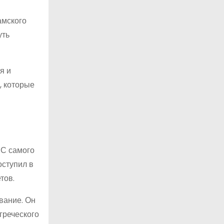
амского
уть
я и
, которые
 С самого
оступил в
тов.
вание. Он
греческого