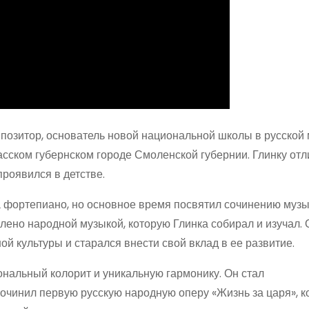
озитор, основатель новой национальной школы в русской 
асском губернском городе Смоленской губернии. Глинку от
роявился в детстве.
на фортепиано, но основное время посвятил сочинению муз
лено народной музыкой, которую Глинка собирал и изучал. 
й культуры и старался внести свой вклад в ее развитие.
альный колорит и уникальную гармонику. Он стал
очинил первую русскую народную оперу «Жизнь за царя», к