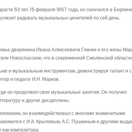
расте 53 лет, 15 февраля 1857 года, он скончался в Берлине
должает радовать музыкальных ценителей по сей день.
семье дворянина Ивана Алексеевича Глинки и его жены Ма
еле Новоспасское, что в современной Смоленской области
ыке и музыкальным инструментам, демонстрируя талант и с
тор и педагог И.Н. Марков.
 где он продолжил свои музыкальные занятия. Он получил
итературу и другие дисциплины.
еловеком, он взаимодействовал с многими знаменитыми
накомился с И.А. Крыловым, А.С. Пушкиным и другими вы
 как композитора.