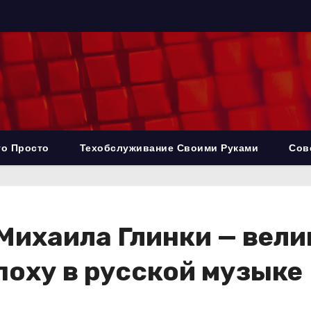
то Просто
Техобслуживание Своими Руками
Сов
Михаила Глинки — вели
оху в русской музыке