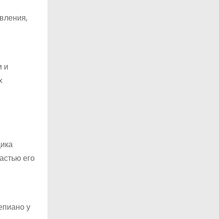
вления,
и и
х
щика
астью его
епиано у