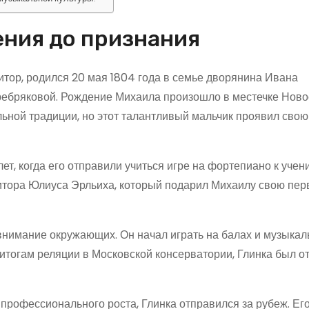
ения до признания
тор, родился 20 мая 1804 года в семье дворянина Ивана
ебряковой. Рождение Михаила произошло в местечке Ново
льной традиции, но этот талантливый мальчик проявил свою
т, когда его отправили учиться игре на фортепиано к учен
итора Юлиуса Эрльиха, который подарил Михаилу свою пе
внимание окружающих. Он начал играть на балах и музыка
 итогам реляции в Московской консерватории, Глинка был о
профессионального роста, Глинка отправился за рубеж. Ег