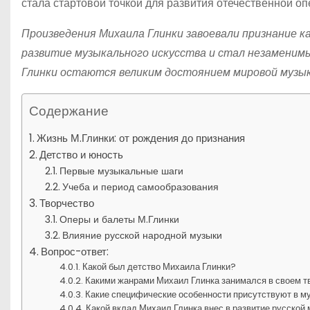
стала стартовой точкой для развития отечественной оп
Произведения Михаила Глинки завоевали признание как
развитие музыкального искусства и стал незаменим
Глинки остаются великим достоянием мировой музык
Содержание
Жизнь М.Глинки: от рождения до признания
Детство и юность
Первые музыкальные шаги
Учеба и период самообразования
Творчество
Оперы и балеты М.Глинки
Влияние русской народной музыки
Вопрос-ответ:
Какой был детство Михаила Глинки?
Какими жанрами Михаил Глинка занимался в своем т
Какие специфические особенности присутствуют в м
Какой вклад Михаил Глинка внес в развитие русской