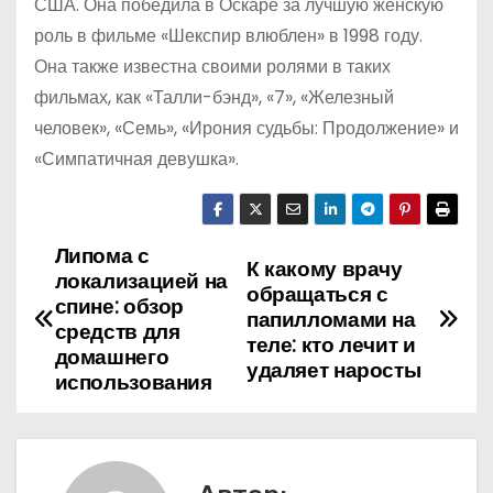
США. Она победила в Оскаре за лучшую женскую
роль в фильме «Шекспир влюблен» в 1998 году.
Она также известна своими ролями в таких
фильмах, как «Талли-бэнд», «7», «Железный
человек», «Семь», «Ирония судьбы: Продолжение» и
«Симпатичная девушка».
Липома с
Н
К какому врачу
локализацией на
обращаться с
а
спине: обзор
папилломами на
средств для
теле: кто лечит и
в
домашнего
удаляет наросты
использования
и
г