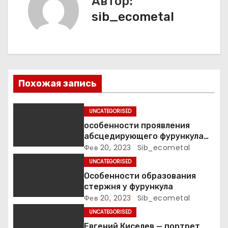
а
Автор:
sib_ecometal
ц
и
я
п
Похожая запись
о
UNCATEGORISED
з
особенности проявления
абсцедирующего фурункула
а
код по МКБ-10
Фев 20, 2023
Sib_ecometal
UNCATEGORISED
п
Особенности образования
стержня у фурункула
и
Фев 20, 2023
Sib_ecometal
с
UNCATEGORISED
Евгений Киселев — портрет