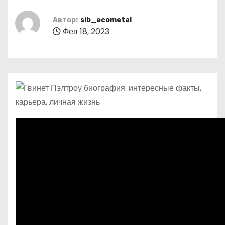
о
м
Автор:
sib_ecometal
Фев 18, 2023
у