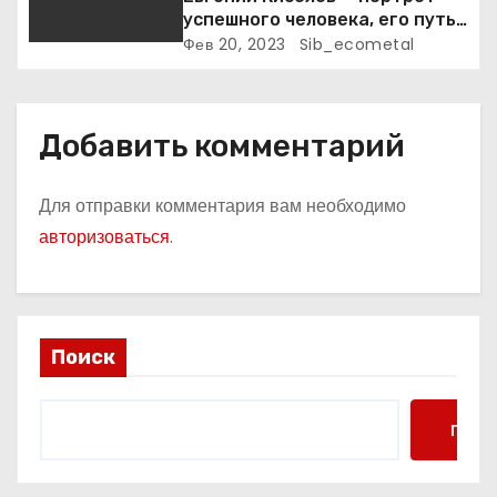
я
успешного человека, его путь
к славе и личное счастье
Фев 20, 2023
Sib_ecometal
м
Добавить комментарий
Для отправки комментария вам необходимо
авторизоваться
.
Поиск
Поис