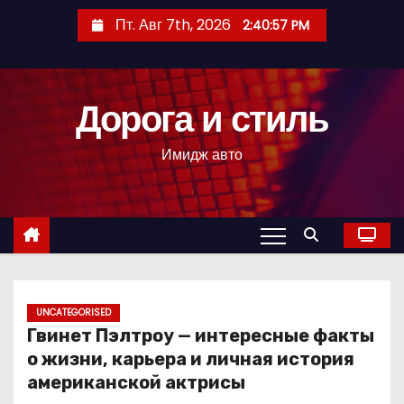
П
Пт. Авг 7th, 2026
2:40:58 PM
е
р
е
Дорога и стиль
й
т
Имидж авто
и
к
с
о
д
е
р
UNCATEGORISED
Гвинет Пэлтроу — интересные факты
ж
о жизни, карьера и личная история
и
американской актрисы
м