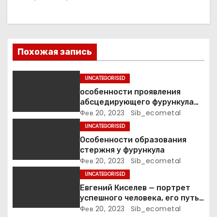
и
я
п
Похожая запись
о
UNCATEGORISED
з
особенности проявления
а
абсцедирующего фурункула
код по МКБ-10
Фев 20, 2023
Sib_ecometal
п
UNCATEGORISED
Особенности образования
и
стержня у фурункула
Фев 20, 2023
Sib_ecometal
с
UNCATEGORISED
я
Евгений Киселев — портрет
успешного человека, его путь
м
к славе и личное счастье
Фев 20, 2023
Sib_ecometal