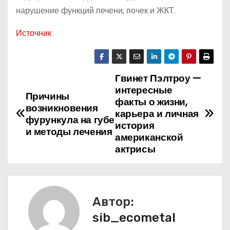
нарушение функций печени, почек и ЖКТ.
Источник
Гвинет Пэлтроу —
Н
интересные
Причины
а
факты о жизни,
возникновения
карьера и личная
фурункула на губе
в
история
и методы лечения
американской
и
актрисы
г
а
Автор:
ц
sib_ecometal