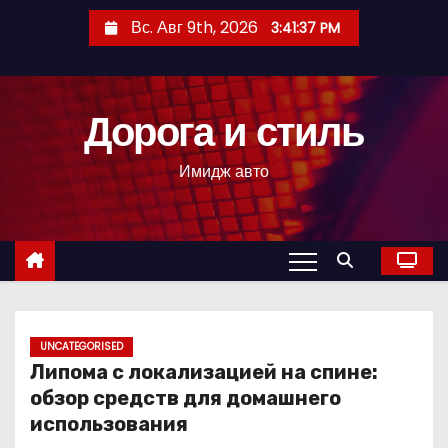
П
Вс. Авг 9th, 2026
3:41:38 PM
е
р
е
Дорога и стиль
й
т
Имидж авто
и
к
с
о
д
е
р
UNCATEGORISED
Липома с локализацией на спине:
ж
обзор средств для домашнего
и
использования
м