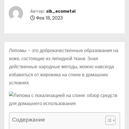
о
м
Автор:
sib_ecometal
Фев 18, 2023
у
Липомы – это доброкачественные образования на
коже, состоящие из липидной ткани. Зная
действенные народные методы, можно навсегда
избавиться от жировика на спине в домашних
условиях.
Содержание